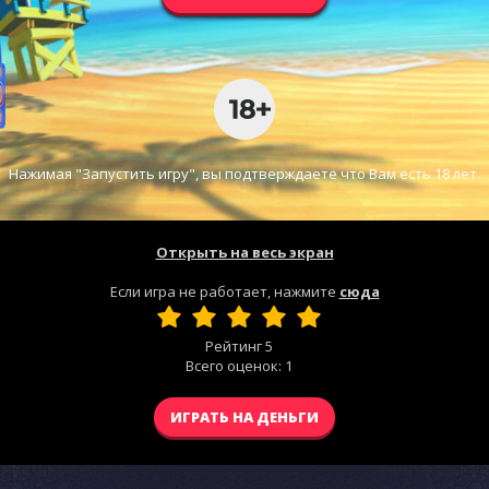
Нажимая "Запустить игру", вы подтверждаете что Вам есть 18 лет.
Открыть на весь экран
Если игра не работает, нажмите
сюда
Рейтинг
5
Всего оценок:
1
ИГРАТЬ НА ДЕНЬГИ