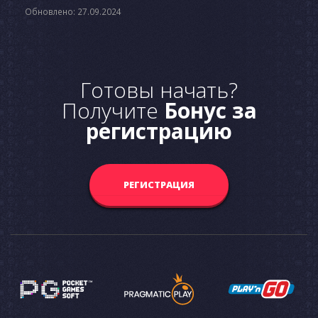
Обновлено:
27.09.2024
Готовы начать?
Получите
Бонус за
регистрацию
РЕГИСТРАЦИЯ