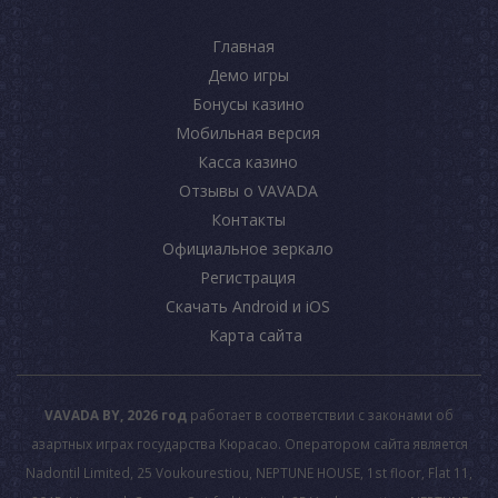
Главная
Демо игры
Бонусы казино
Мобильная версия
Касса казино
Отзывы о VAVADA
Контакты
Официальное зеркало
Регистрация
Скачать Android и iOS
Карта сайта
VAVADA BY, 2026 год
работает в соответствии с законами об
азартных играх государства Кюрасао. Оператором сайта является
Nadontil Limited, 25 Voukourestiou, NEPTUNE HOUSE, 1st floor, Flat 11,