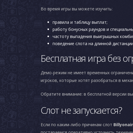
Во время игры вы можете изучить:
правила и таблицу выплат;
работу бонусных раундов и специальн
частоту выпадения выигрышных комби
поведение слота на длинной дистанции
Бесплатная игра без о
Демо-режим не имеет временных ограничен
игроков, которые хотят разобраться в меха
Обратите внимание: в бесплатной версии в
Слот не запускается?
Если по каким-либо причинам слот
Billyonai
постараемся оперативно устранить техничес