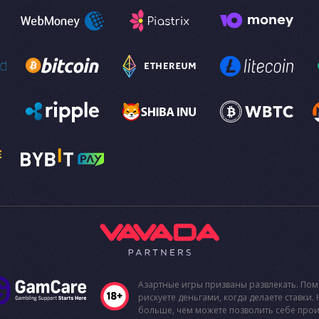
Азартные игры призваны развлекать. Помн
рискуете деньгами, когда делаете ставки. 
больше, чем можете позволить себе прои