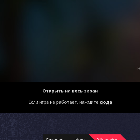
Н
Открыть на весь экран
Если игра не работает, нажмите
сюда
Главная
Игры
Billyonaire