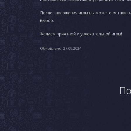
После завершения игры вы можете оставить
выбор.
Желаем приятной и увлекательной игры!
Обновлено:
27.09.2024
По