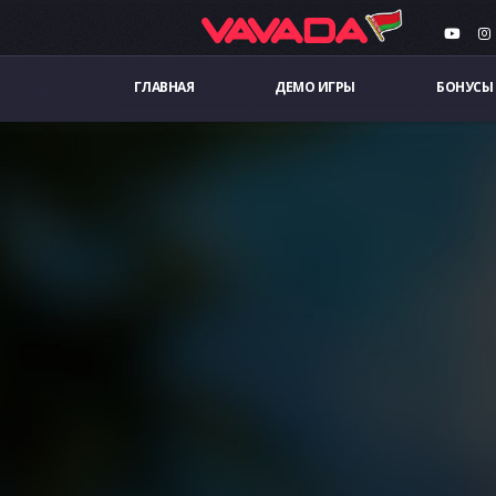
ГЛАВНАЯ
ДЕМО ИГРЫ
БОНУСЫ