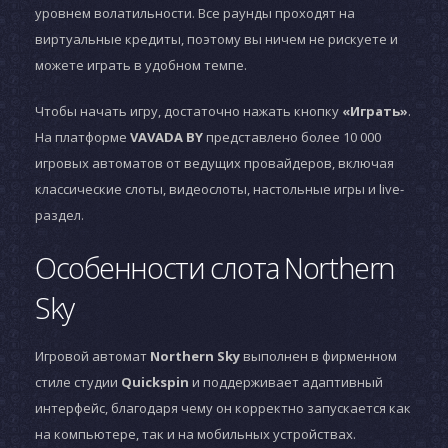
уровнем волатильности. Все раунды проходят на
виртуальные кредиты, поэтому вы ничем не рискуете и
можете играть в удобном темпе.
Чтобы начать игру, достаточно нажать кнопку
«Играть»
.
На платформе
VAVADA BY
представлено более 10 000
игровых автоматов от ведущих провайдеров, включая
классические слоты, видеослоты, настольные игры и live-
раздел.
Особенности слота Northern
Sky
Игровой автомат
Northern Sky
выполнен в фирменном
стиле студии
Quickspin
и поддерживает адаптивный
интерфейс, благодаря чему он корректно запускается как
на компьютере, так и на мобильных устройствах.