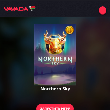
Northern Sky
ЗАПУСТИТЬ ИГРУ