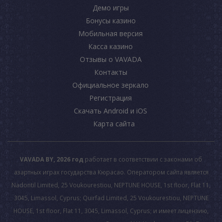
Демо игры
Бонусы казино
Мобильная версия
Касса казино
Отзывы о VAVADA
Контакты
Официальное зеркало
Регистрация
Скачать Android и iOS
Карта сайта
VAVADA BY, 2026 год
работает в соответствии с законами об
азартных играх государства Кюрасао. Оператором сайта является
Nadontil Limited, 25 Voukourestiou, NEPTUNE HOUSE, 1st floor, Flat 11,
3045, Limassol, Cyprus; Quirfad Limited, 25 Voukourestiou, NEPTUNE
HOUSE, 1st floor, Flat 11, 3045, Limassol, Cyprus; и имеет лицензию,