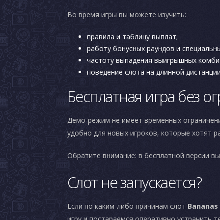
Во время игры вы можете изучить:
правила и таблицу выплат;
работу бонусных раундов и специальн
частоту выпадения выигрышных комби
поведение слота на длинной дистанции
Бесплатная игра без о
Демо-режим не имеет временных ограничен
удобно для новых игроков, которые хотят р
Обратите внимание: в бесплатной версии в
Слот не запускается?
Если по каким-либо причинам слот
Bananas
игру и постараемся оперативно устранить т