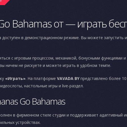
Go Bahamas от — играть бес
а
доступен в демонстрационном режиме. Вы можете запустить и
ться с игровым процессом, механикой, бонусными функциями и 
вы ничем не рискуете и можете играть в удобном темпе.
пку
«Играть»
. На платформе
VAVADA BY
представлено более 10
идеослоты, настольные игры и live-раздел.
nanas Go Bahamas
олнен в фирменном стиле студии
и поддерживает адаптивный и
бильных устройствах.