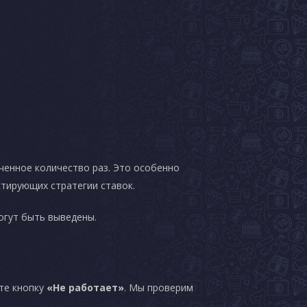
ченное количество раз. Это особенно
стирующих стратегии ставок.
огут быть выведены.
те кнопку
«Не работает»
. Мы проверим