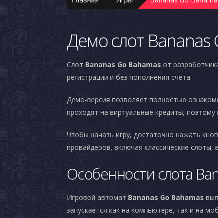
Демо слот Bananas 
Слот
Bananas Go Bahamas
от разработчик
регистрации и без пополнения счёта.
Демо-версия позволяет полностью ознакоми
проходят на виртуальные кредиты, поэтому 
Чтобы начать игру, достаточно нажать кно
провайдеров, включая классические слоты, в
Особенности слота Ba
Игровой автомат
Bananas Go Bahamas
вып
запускается как на компьютере, так и на мо