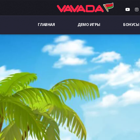
ГЛАВНАЯ
ДЕМО ИГРЫ
БОНУСЫ