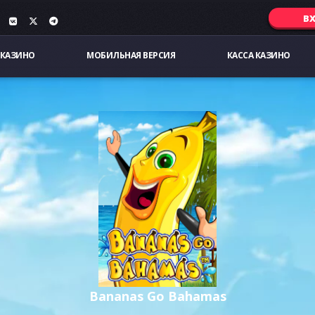
В
 КАЗИНО
МОБИЛЬНАЯ ВЕРСИЯ
КАССА КАЗИНО
Bananas Go Bahamas