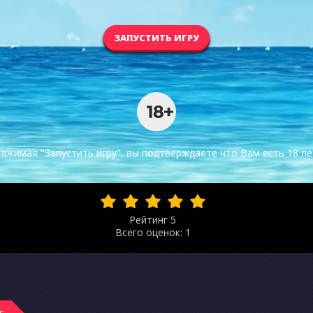
ЗАПУСТИТЬ ИГРУ
ажимая "Запустить игру", вы подтверждаете что Вам есть 18 ле
Рейтинг
5
Всего оценок:
1
s