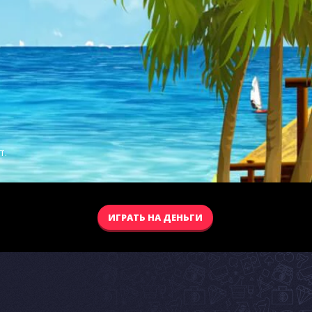
т.
ИГРАТЬ НА ДЕНЬГИ