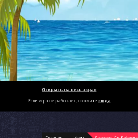
Н
Открыть на весь экран
Если игра не работает, нажмите
сюда
Главная
Игры
Bananas Go Bahama