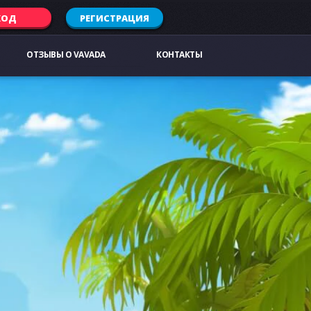
ХОД
РЕГИСТРАЦИЯ
ОТЗЫВЫ О VAVADA
КОНТАКТЫ