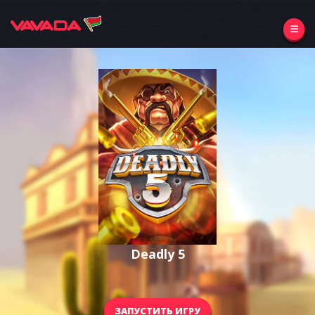
Deadly 5
ЗАПУСТИТЬ ИГРУ