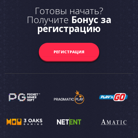
Готовы начать?
Получите
Бонус за
регистрацию
РЕГИСТРАЦИЯ