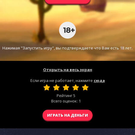
Нажимая "Запустить игру", вы подтверждаете что Вам есть 18 лет.
Открыть на весь экран
Если игра не работает, нажмите
сюда
Рейтинг
5
Всего оценок:
1
ИГРАТЬ НА ДЕНЬГИ