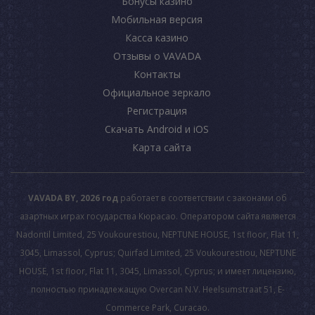
Бонусы казино
Мобильная версия
Касса казино
Отзывы о VAVADA
Контакты
Официальное зеркало
Регистрация
Скачать Android и iOS
Карта сайта
VAVADA BY, 2026 год
работает в соответствии с законами об
азартных играх государства Кюрасао. Оператором сайта является
Nadontil Limited, 25 Voukourestiou, NEPTUNE HOUSE, 1st floor, Flat 11,
3045, Limassol, Cyprus; Quirfad Limited, 25 Voukourestiou, NEPTUNE
HOUSE, 1st floor, Flat 11, 3045, Limassol, Cyprus; и имеет лицензию,
полностью принадлежащую Overcan N.V. Heelsumstraat 51, E-
Commerce Park, Curacao.