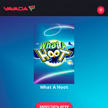
What A Hoot
ЗАПУСТИТЬ ИГРУ