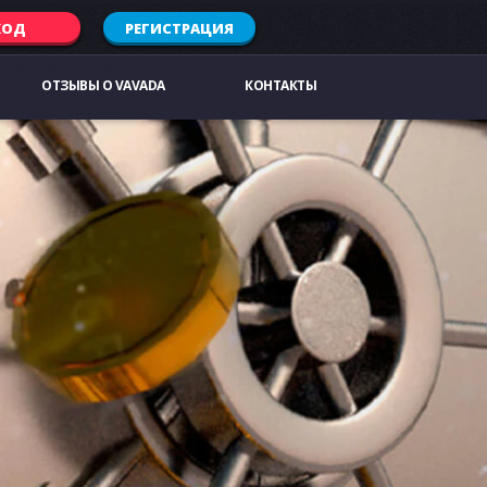
ХОД
РЕГИСТРАЦИЯ
ОТЗЫВЫ О VAVADA
КОНТАКТЫ