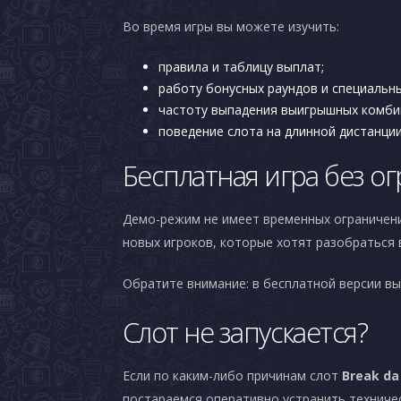
Во время игры вы можете изучить:
правила и таблицу выплат;
работу бонусных раундов и специальн
частоту выпадения выигрышных комби
поведение слота на длинной дистанции
Бесплатная игра без о
Демо-режим не имеет временных ограничен
новых игроков, которые хотят разобраться 
Обратите внимание: в бесплатной версии в
Слот не запускается?
Если по каким-либо причинам слот
Break da
постараемся оперативно устранить техничес