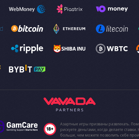
Азартные игры призваны развлекать. Помн
рискуете деньгами, когда делаете ставки. 
больше, чем можете позволить себе прои