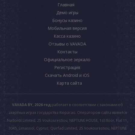
Главная
Демо игры
Бонусы казино
Мобильная версия
Касса казино
Отзывы о VAVADA
Контакты
Официальное зеркало
Регистрация
Скачать Android и iOS
Карта сайта
VAVADA BY, 2026 год
работает в соответствии с законами об
азартных играх государства Кюрасао. Оператором сайта является
Nadontil Limited, 25 Voukourestiou, NEPTUNE HOUSE, 1st floor, Flat 11,
3045, Limassol, Cyprus; Quirfad Limited, 25 Voukourestiou, NEPTUNE