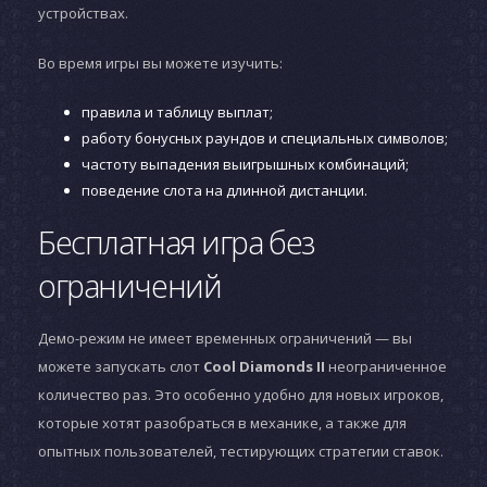
устройствах.
Во время игры вы можете изучить:
правила и таблицу выплат;
работу бонусных раундов и специальных символов;
частоту выпадения выигрышных комбинаций;
поведение слота на длинной дистанции.
Бесплатная игра без
ограничений
Демо-режим не имеет временных ограничений — вы
можете запускать слот
Cool Diamonds II
неограниченное
количество раз. Это особенно удобно для новых игроков,
которые хотят разобраться в механике, а также для
опытных пользователей, тестирующих стратегии ставок.