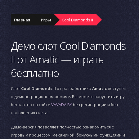
Главная
Игры
Cool Diamonds II
Демо слот Cool Diamonds
II от Amatic — играть
бесплатно
Слот
Cool Diamonds II
от разработчика
Amatic
доступен
в демонстрационном режиме. Вы можете запустить игру
бесплатно на сайте
VAVADA BY
без регистрации и без
пополнения счёта.
Демо-версия позволяет полностью ознакомиться с
игровым процессом, механикой, бонусными функциями и