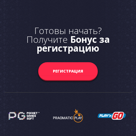
Готовы начать?
Получите
Бонус за
регистрацию
РЕГИСТРАЦИЯ