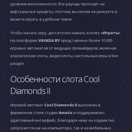
уровнем волатильности. Все раунды проходят на
виртуальные кредиты, поэтому вы ничем не рискуете и
можете играть в удобном темпе.
Чтобы начать игру, достаточно нажать кнопку
«Играть»
.
На платформе
VAVADA BY
представлено более 10 000
игровых автоматов от ведущих провайдеров, включая
классические слоты, видеослоты, настольные игры и live-
раздел.
Особенности слота Cool
Diamonds II
Игровой автомат
Cool Diamonds II
выполнен в
фирменном стиле студии
Amatic
и поддерживает
адаптивный интерфейс, благодаря чему он корректно
запускается как на компьютере, так и на мобильных