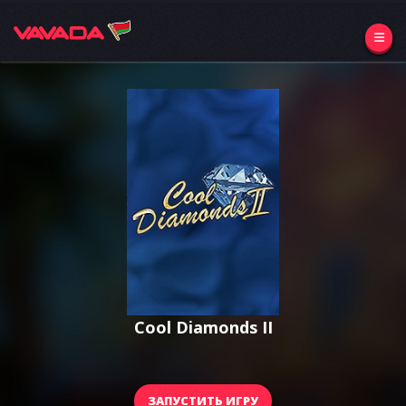
Cool Diamonds II
ЗАПУСТИТЬ ИГРУ