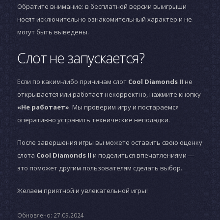
Обратите внимание: в бесплатной версии выигрыши
носят исключительно ознакомительный характер и не
могут быть выведены.
Слот не запускается?
Если по каким-либо причинам слот
Cool Diamonds II
не
открывается или работает некорректно, нажмите кнопку
«Не работает»
. Мы проверим игру и постараемся
оперативно устранить технические неполадки.
После завершения игры вы можете оставить свою оценку
слота
Cool Diamonds II
и поделиться впечатлениями —
это поможет другим пользователям сделать выбор.
Желаем приятной и увлекательной игры!
Обновлено:
27.09.2024