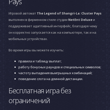
Pays
Игровой автомат
The Legend of Shangri-La: Cluster Pays
выполнен в фирменном стиле студии
NetEnt Deluxe
и
поддерживает адаптивный интерфейс, благодаря чему
он корректно запускается как на компьютере, так и на
мобильных устройствах.
Во время игры вы можете изучить:
правила и таблицу выплат;
работу бонусных раундов и специальных символов;
частоту выпадения выигрышных комбинаций;
поведение слота на длинной дистанции.
Бесплатная игра без
ограничений