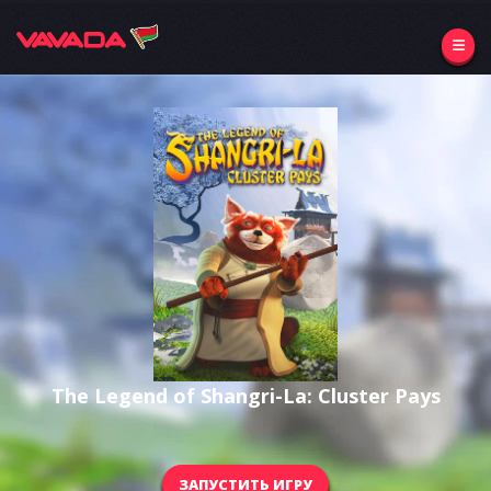
The Legend of Shangri-La: Cluster Pays
ЗАПУСТИТЬ ИГРУ