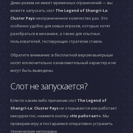
Демо-режим не имеет временных ограничений — вы
можете запускать слот
The Legend of Shangri-La:
Cluster Pays
неограниченное количество раз. Это
особенно удобно для новых игроков, которые хотят
разобраться в механике, а также для опытных
пользователей, тестирующих стратегии ставок.
Обратите внимание: в бесплатной версии выигрыши
носят исключительно ознакомительный характер и не
могут быть выведены.
Слот не запускается?
Если по каким-либо причинам слот
The Legend of
Shangri-La: Cluster Pays
не открывается или работает
некорректно, нажмите кнопку
«Не работает»
. Мы
проверим игру и постараемся оперативно устранить
технические неполадки.