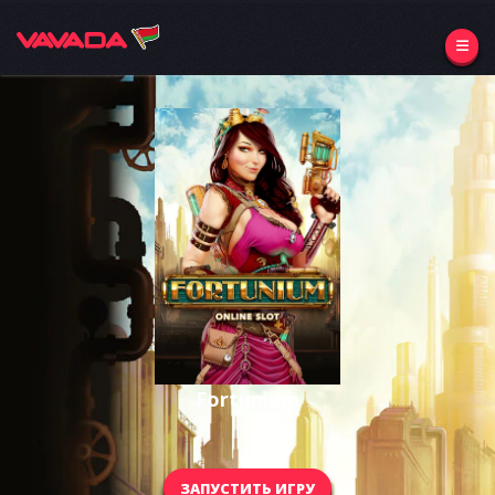
Fortunium
ЗАПУСТИТЬ ИГРУ