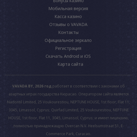
Бонусы казино
Мобильная версия
Касса казино
Отзывы о VAVADA
Контакты
Официальное зеркало
Регистрация
Скачать Android и iOS
Карта сайта
VAVADA BY, 2026 год
работает в соответствии с законами об
азартных играх государства Кюрасао. Оператором сайта является
Nadontil Limited, 25 Voukourestiou, NEPTUNE HOUSE, 1st floor, Flat 11,
3045, Limassol, Cyprus; Quirfad Limited, 25 Voukourestiou, NEPTUNE
HOUSE, 1st floor, Flat 11, 3045, Limassol, Cyprus; и имеет лицензию,
полностью принадлежащую Overcan N.V. Heelsumstraat 51, E-
Commerce Park, Curacao.