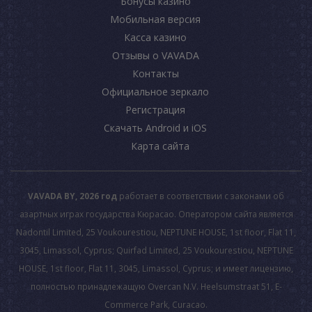
Бонусы казино
Мобильная версия
Касса казино
Отзывы о VAVADA
Контакты
Официальное зеркало
Регистрация
Скачать Android и iOS
Карта сайта
VAVADA BY, 2026 год
работает в соответствии с законами об
азартных играх государства Кюрасао. Оператором сайта является
Nadontil Limited, 25 Voukourestiou, NEPTUNE HOUSE, 1st floor, Flat 11,
3045, Limassol, Cyprus; Quirfad Limited, 25 Voukourestiou, NEPTUNE
HOUSE, 1st floor, Flat 11, 3045, Limassol, Cyprus; и имеет лицензию,
полностью принадлежащую Overcan N.V. Heelsumstraat 51, E-
Commerce Park, Curacao.