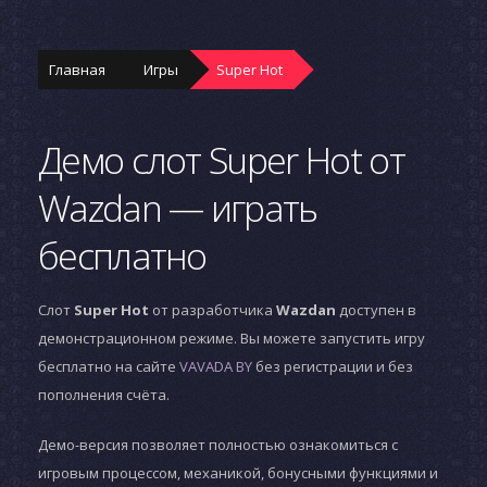
Главная
Игры
Super Hot
Демо слот Super Hot от
Wazdan — играть
бесплатно
Слот
Super Hot
от разработчика
Wazdan
доступен в
демонстрационном режиме. Вы можете запустить игру
бесплатно на сайте
VAVADA BY
без регистрации и без
пополнения счёта.
Демо-версия позволяет полностью ознакомиться с
игровым процессом, механикой, бонусными функциями и