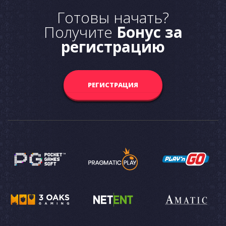
Готовы начать?
Получите
Бонус за
регистрацию
РЕГИСТРАЦИЯ