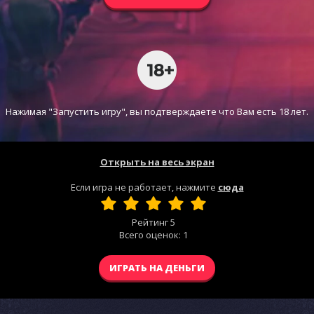
Нажимая "Запустить игру", вы подтверждаете что Вам есть 18 лет.
Открыть на весь экран
Если игра не работает, нажмите
сюда
Рейтинг
5
Всего оценок:
1
ИГРАТЬ НА ДЕНЬГИ