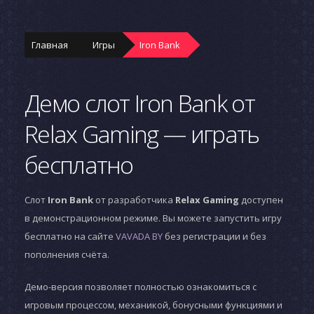
Главная
Игры
Iron Bank
Демо слот Iron Bank от
Relax Gaming — играть
бесплатно
Слот
Iron Bank
от разработчика
Relax Gaming
доступен
в демонстрационном режиме. Вы можете запустить игру
бесплатно на сайте
VAVADA BY
без регистрации и без
пополнения счёта.
Демо-версия позволяет полностью ознакомиться с
игровым процессом, механикой, бонусными функциями и