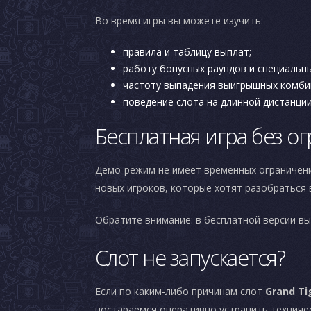
Во время игры вы можете изучить:
правила и таблицу выплат;
работу бонусных раундов и специальн
частоту выпадения выигрышных комби
поведение слота на длинной дистанции
Бесплатная игра без о
Демо-режим не имеет временных ограничен
новых игроков, которые хотят разобраться 
Обратите внимание: в бесплатной версии в
Слот не запускается?
Если по каким-либо причинам слот
Grand Ti
постараемся оперативно устранить техничес