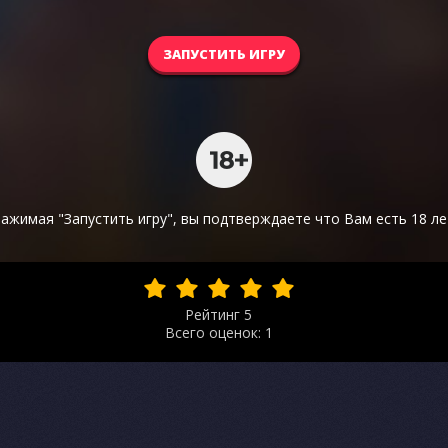
ЗАПУСТИТЬ ИГРУ
ажимая "Запустить игру", вы подтверждаете что Вам есть 18 ле
Рейтинг
5
Всего оценок:
1