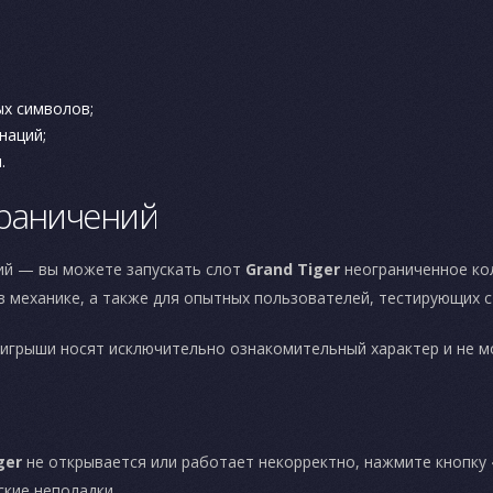
ых символов;
наций;
.
граничений
ий — вы можете запускать слот
Grand Tiger
неограниченное кол
в механике, а также для опытных пользователей, тестирующих с
ыигрыши носят исключительно ознакомительный характер и не м
ger
не открывается или работает некорректно, нажмите кнопку
кие неполадки.