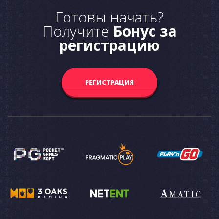
Готовы начать?
Получите
Бонус за
регистрацию
РЕГИСТРАЦИЯ