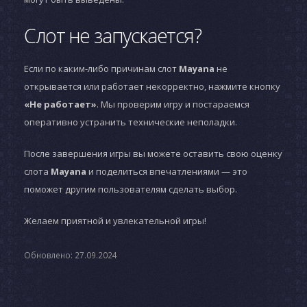
Слот не запускается?
Если по каким-либо причинам слот
Mayana
не
открывается или работает некорректно, нажмите кнопку
«Не работает»
. Мы проверим игру и постараемся
оперативно устранить технические неполадки.
После завершения игры вы можете оставить свою оценку
слота
Mayana
и поделиться впечатлениями — это
поможет другим пользователям сделать выбор.
Желаем приятной и увлекательной игры!
Обновлено:
27.09.2024