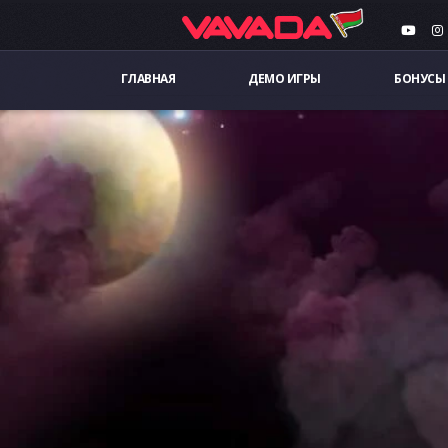
ГЛАВНАЯ
ДЕМО ИГРЫ
БОНУСЫ