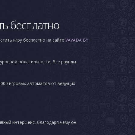
ть бесплатно
стить игру бесплатно на сайте
VAVADA BY
уровнем волатильности. Все раунды
 000 игровых автоматов от ведущих
вный интерфейс, благодаря чему он