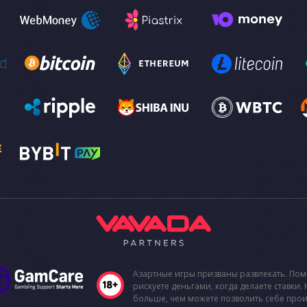
Азартные игры призваны развлекать. Помн
рискуете деньгами, когда делаете ставки. 
больше, чем можете позволить себе прои