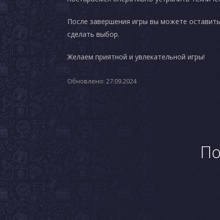
После завершения игры вы можете оставить
сделать выбор.
Желаем приятной и увлекательной игры!
Обновлено:
27.09.2024
По