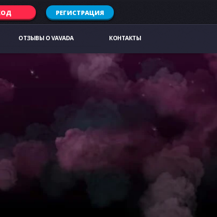
ХОД
РЕГИСТРАЦИЯ
ОТЗЫВЫ О VAVADA
КОНТАКТЫ