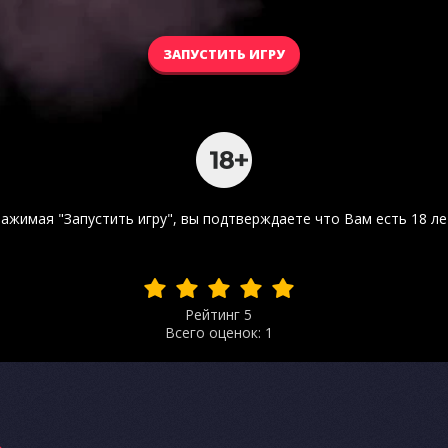
ЗАПУСТИТЬ ИГРУ
ажимая "Запустить игру", вы подтверждаете что Вам есть 18 ле
Рейтинг
5
Всего оценок:
1