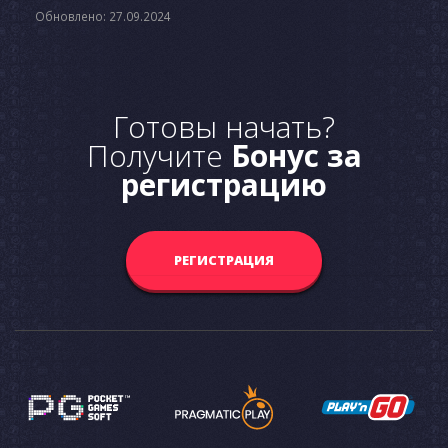
Обновлено:
27.09.2024
Готовы начать?
Получите
Бонус за
регистрацию
РЕГИСТРАЦИЯ