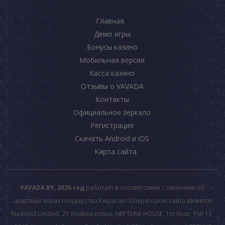
Главная
Демо игры
Бонусы казино
Мобильная версия
Касса казино
Отзывы о VAVADA
Контакты
Официальное зеркало
Регистрация
Скачать Android и iOS
Карта сайта
VAVADA BY, 2026 год
работает в соответствии с законами об
азартных играх государства Кюрасао. Оператором сайта является
Nadontil Limited, 25 Voukourestiou, NEPTUNE HOUSE, 1st floor, Flat 11,