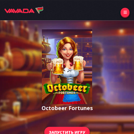
Octobeer Fortunes
ЗАПУСТИТЬ ИГРУ