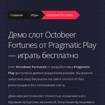
Главная
Игры
Octobeer Fortunes
Демо слот Octobeer
Fortunes от Pragmatic Play
— играть бесплатно
Слот
Octobeer Fortunes
от разработчика
Pragmatic
Play
доступен в демонстрационном режиме. Вы можете
запустить игру бесплатно на сайте
VAVADA BY
без
регистрации и без пополнения счёта.
Демо-версия позволяет полностью ознакомиться с
игровым процессом, механикой, бонусными функциями и