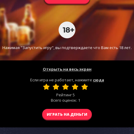
Нажимая "Запустить игру", вы подтверждаете что Вам есть 18 лет.
Открыть на весь экран
Если игра не работает, нажмите
сюда
Рейтинг
5
Всего оценок:
1
ИГРАТЬ НА ДЕНЬГИ