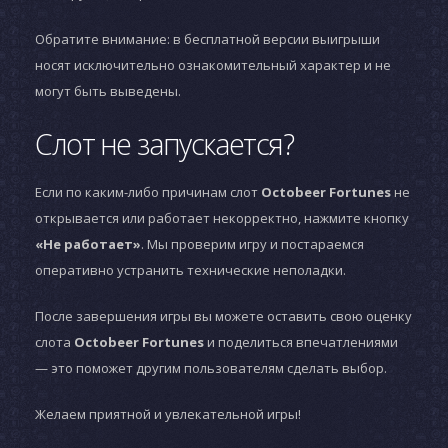
Обратите внимание: в бесплатной версии выигрыши
носят исключительно ознакомительный характер и не
могут быть выведены.
Слот не запускается?
Если по каким-либо причинам слот
Octobeer Fortunes
не
открывается или работает некорректно, нажмите кнопку
«Не работает»
. Мы проверим игру и постараемся
оперативно устранить технические неполадки.
После завершения игры вы можете оставить свою оценку
слота
Octobeer Fortunes
и поделиться впечатлениями
— это поможет другим пользователям сделать выбор.
Желаем приятной и увлекательной игры!