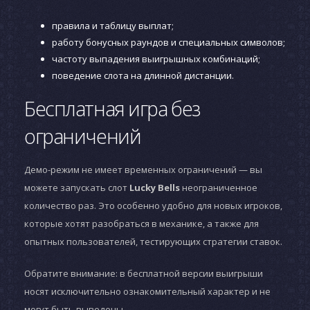
правила и таблицу выплат;
работу бонусных раундов и специальных символов;
частоту выпадения выигрышных комбинаций;
поведение слота на длинной дистанции.
Бесплатная игра без
ограничений
Демо-режим не имеет временных ограничений — вы
можете запускать слот
Lucky Bells
неограниченное
количество раз. Это особенно удобно для новых игроков,
которые хотят разобраться в механике, а также для
опытных пользователей, тестирующих стратегии ставок.
Обратите внимание: в бесплатной версии выигрыши
носят исключительно ознакомительный характер и не
могут быть выведены.