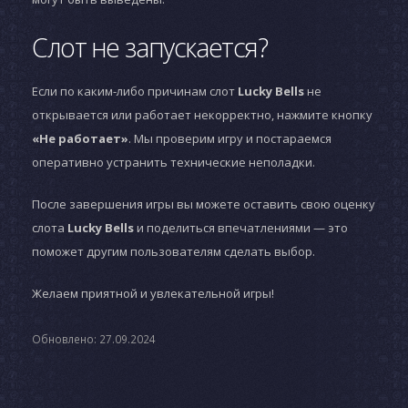
Слот не запускается?
Если по каким-либо причинам слот
Lucky Bells
не
открывается или работает некорректно, нажмите кнопку
«Не работает»
. Мы проверим игру и постараемся
оперативно устранить технические неполадки.
После завершения игры вы можете оставить свою оценку
слота
Lucky Bells
и поделиться впечатлениями — это
поможет другим пользователям сделать выбор.
Желаем приятной и увлекательной игры!
Обновлено:
27.09.2024