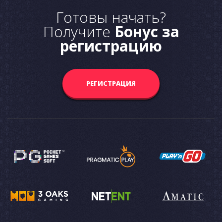
Готовы начать?
Получите
Бонус за
регистрацию
РЕГИСТРАЦИЯ