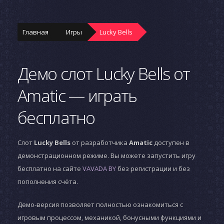
Главная
Игры
Lucky Bells
Демо слот Lucky Bells от
Amatic — играть
бесплатно
Слот
Lucky Bells
от разработчика
Amatic
доступен в
демонстрационном режиме. Вы можете запустить игру
бесплатно на сайте
VAVADA BY
без регистрации и без
пополнения счёта.
Демо-версия позволяет полностью ознакомиться с
игровым процессом, механикой, бонусными функциями и