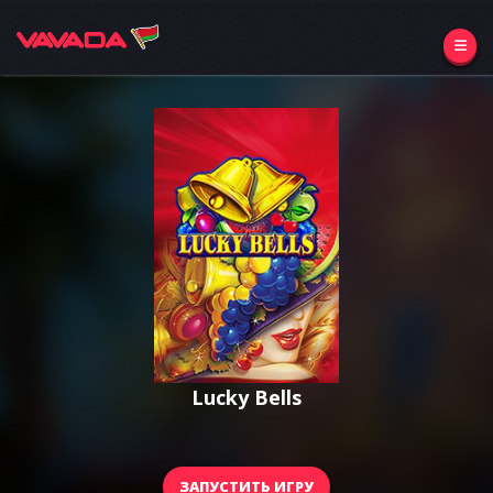
Lucky Bells
ЗАПУСТИТЬ ИГРУ