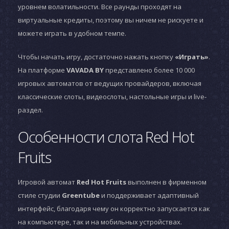
уровнем волатильности. Все раунды проходят на
виртуальные кредиты, поэтому вы ничем не рискуете и
можете играть в удобном темпе.
Чтобы начать игру, достаточно нажать кнопку
«Играть»
.
На платформе
VAVADA BY
представлено более 10 000
игровых автоматов от ведущих провайдеров, включая
классические слоты, видеослоты, настольные игры и live-
раздел.
Особенности слота Red Hot
Fruits
Игровой автомат
Red Hot Fruits
выполнен в фирменном
стиле студии
Greentube
и поддерживает адаптивный
интерфейс, благодаря чему он корректно запускается как
на компьютере, так и на мобильных устройствах.