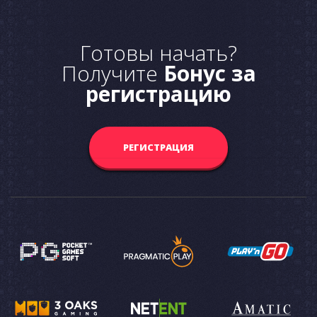
Готовы начать?
Получите
Бонус за
регистрацию
РЕГИСТРАЦИЯ