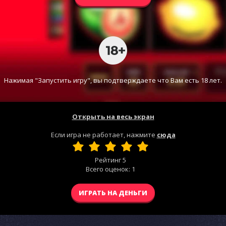
Нажимая "Запустить игру", вы подтверждаете что Вам есть 18 лет.
Открыть на весь экран
Если игра не работает, нажмите
сюда
Рейтинг
5
Всего оценок:
1
ИГРАТЬ НА ДЕНЬГИ