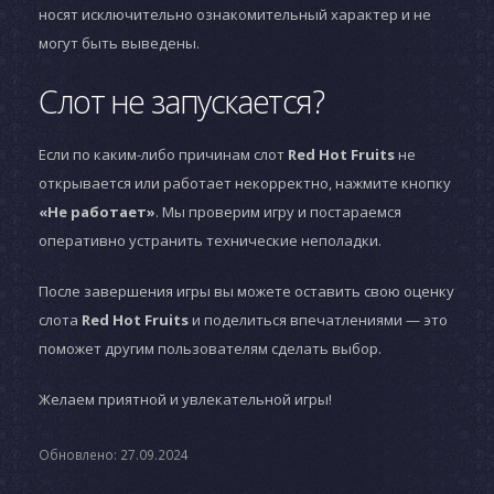
носят исключительно ознакомительный характер и не
могут быть выведены.
Слот не запускается?
Если по каким-либо причинам слот
Red Hot Fruits
не
открывается или работает некорректно, нажмите кнопку
«Не работает»
. Мы проверим игру и постараемся
оперативно устранить технические неполадки.
После завершения игры вы можете оставить свою оценку
слота
Red Hot Fruits
и поделиться впечатлениями — это
поможет другим пользователям сделать выбор.
Желаем приятной и увлекательной игры!
Обновлено:
27.09.2024