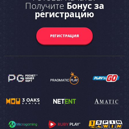
Получите
Бонус за
регистрацию
РЕГИСТРАЦИЯ