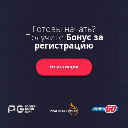
Готовы начать?
Получите
Бонус за
регистрацию
РЕГИСТРАЦИЯ