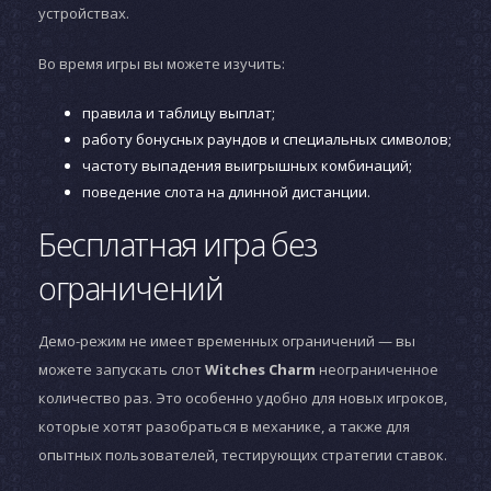
устройствах.
Во время игры вы можете изучить:
правила и таблицу выплат;
работу бонусных раундов и специальных символов;
частоту выпадения выигрышных комбинаций;
поведение слота на длинной дистанции.
Бесплатная игра без
ограничений
Демо-режим не имеет временных ограничений — вы
можете запускать слот
Witches Charm
неограниченное
количество раз. Это особенно удобно для новых игроков,
которые хотят разобраться в механике, а также для
опытных пользователей, тестирующих стратегии ставок.