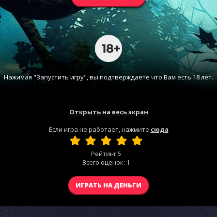
Нажимая "Запустить игру", вы подтверждаете что Вам есть 18 лет.
Открыть на весь экран
Если игра не работает, нажмите
сюда
Рейтинг
5
Всего оценок:
1
ИГРАТЬ НА ДЕНЬГИ