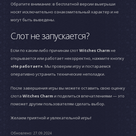
Обратите внимание: в бесплатной версии выигрыши
носят исключительно ознакомительный характер и не
могут быть выведены.
Слот не запускается?
Если по каким-либо причинам слот
Witches Charm
не
открывается или работает некорректно, нажмите кнопку
«Не работает»
. Мы проверим игру и постараемся
оперативно устранить технические неполадки.
После завершения игры вы можете оставить свою оценку
слота
Witches Charm
и поделиться впечатлениями — это
поможет другим пользователям сделать выбор.
Желаем приятной и увлекательной игры!
Обновлено:
27.09.2024