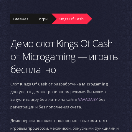
Главная
Игры
Kings Of Cash
Демо слот Kings Of Cash
от Microgaming — играть
бесплатно
Слот
Kings Of Cash
от разработчика
Microgaming
доступен в демонстрационном режиме. Вы можете
запустить игру бесплатно на сайте
VAVADA BY
без
регистрации и без пополнения счёта.
Демо-версия позволяет полностью ознакомиться с
игровым процессом, механикой, бонусными функциями и