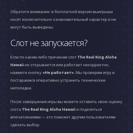
Обратите внимание: в бесплатной версии выигрыши
носят исключительно ознакомительный характер и не
могут быть выведены.
Слот не запускается?
Если по каким-либо причинам слот
The Real King Aloha
Hawaii
не открывается или работает некорректно,
нажмите кнопку
«Не работает»
. Мы проверим игру и
постараемся оперативно устранить технические
неполадки.
После завершения игры вы можете оставить свою оценку
слота
The Real King Aloha Hawaii
и поделиться
впечатлениями — это поможет другим пользователям
сделать выбор.