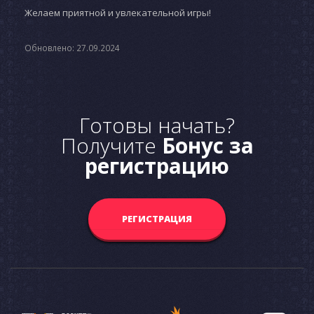
Желаем приятной и увлекательной игры!
Обновлено:
27.09.2024
Готовы начать?
Получите
Бонус за
регистрацию
РЕГИСТРАЦИЯ