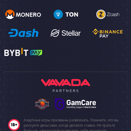
Азартные игры призваны развлекать. Помните, что вы
рискуете деньгами, когда делаете ставки. Не тратьте
больше, чем можете позволить себе проиграть.