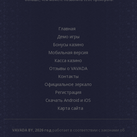
Главная
Демо игры
Бонусы казино
Мобильная версия
Касса казино
Отзывы о VAVADA
Контакты
Официальное зеркало
Регистрация
Скачать Android и iOS
Карта сайта
VAVADA BY, 2026 год
работает в соответствии с законами об