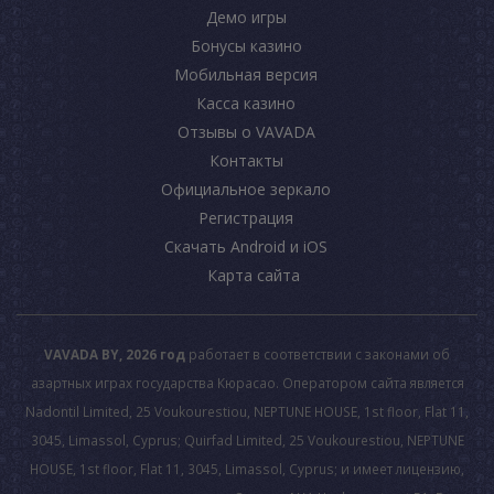
Демо игры
Бонусы казино
Мобильная версия
Касса казино
Отзывы о VAVADA
Контакты
Официальное зеркало
Регистрация
Скачать Android и iOS
Карта сайта
VAVADA BY, 2026 год
работает в соответствии с законами об
азартных играх государства Кюрасао. Оператором сайта является
Nadontil Limited, 25 Voukourestiou, NEPTUNE HOUSE, 1st floor, Flat 11,
3045, Limassol, Cyprus; Quirfad Limited, 25 Voukourestiou, NEPTUNE
HOUSE, 1st floor, Flat 11, 3045, Limassol, Cyprus; и имеет лицензию,