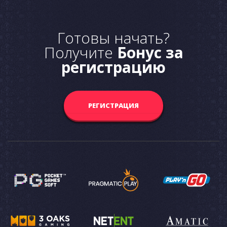
Готовы начать?
Получите
Бонус за
регистрацию
РЕГИСТРАЦИЯ