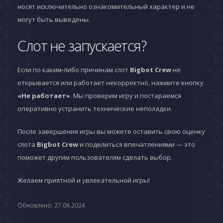
носят исключительно ознакомительный характер и не
могут быть выведены.
Слот не запускается?
Если по каким-либо причинам слот
Bigbot Crew
не
открывается или работает некорректно, нажмите кнопку
«Не работает»
. Мы проверим игру и постараемся
оперативно устранить технические неполадки.
После завершения игры вы можете оставить свою оценку
слота
Bigbot Crew
и поделиться впечатлениями — это
поможет другим пользователям сделать выбор.
Желаем приятной и увлекательной игры!
Обновлено:
27.09.2024