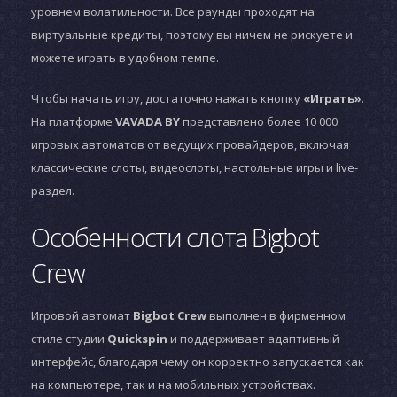
уровнем волатильности. Все раунды проходят на
виртуальные кредиты, поэтому вы ничем не рискуете и
можете играть в удобном темпе.
Чтобы начать игру, достаточно нажать кнопку
«Играть»
.
На платформе
VAVADA BY
представлено более 10 000
игровых автоматов от ведущих провайдеров, включая
классические слоты, видеослоты, настольные игры и live-
раздел.
Особенности слота Bigbot
Crew
Игровой автомат
Bigbot Crew
выполнен в фирменном
стиле студии
Quickspin
и поддерживает адаптивный
интерфейс, благодаря чему он корректно запускается как
на компьютере, так и на мобильных устройствах.