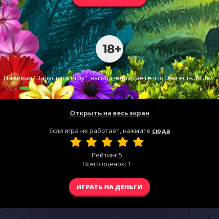
Нажимая "Запустить игру", вы подтверждаете что Вам есть 18 лет.
Открыть на весь экран
Если игра не работает, нажмите
сюда
Рейтинг
5
Всего оценок:
1
ИГРАТЬ НА ДЕНЬГИ