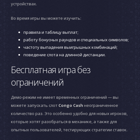
устройствах.
Во время игры вы можете изучить:
правила и таблицу выплат;
работу бонусных раундов и специальных символов;
частоту выпадения выигрышных комбинаций;
поведение слота на длинной дистанции.
Бесплатная игра без
ограничений
Демо-режим не имеет временных ограничений — вы
можете запускать слот
Congo Cash
неограниченное
количество раз. Это особенно удобно для новых игроков,
которые хотят разобраться в механике, а также для
опытных пользователей, тестирующих стратегии ставок.