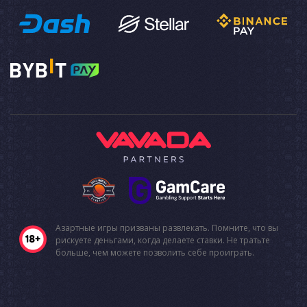
Азартные игры призваны развлекать. Помните, что вы
рискуете деньгами, когда делаете ставки. Не тратьте
больше, чем можете позволить себе проиграть.