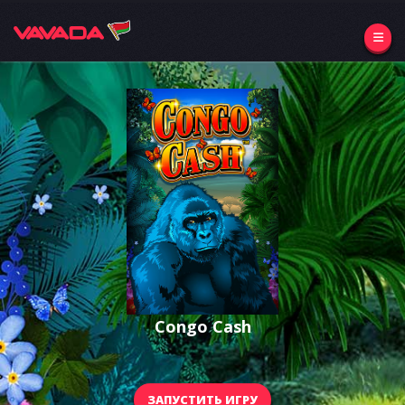
Congo Cash
ЗАПУСТИТЬ ИГРУ