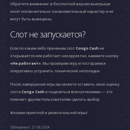
Обратите внимание: в бесплатной версии выигрыши
носят исключительно ознакомительный характер и не
могут быть выведены.
Слот не запускается?
Если по каким-либо причинам слот
Congo Cash
не
открывается или работает некорректно, нажмите кнопку
«Не работает»
. Мы проверим игру и постараемся
оперативно устранить технические неполадки.
После завершения игры вы можете оставить свою оценку
слота
Congo Cash
и поделиться впечатлениями — это
поможет другим пользователям сделать выбор.
Желаем приятной и увлекательной игры!
Обновлено:
27.09.2024