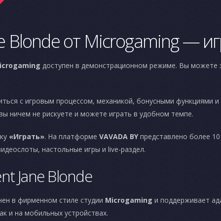
e Blonde от Microgaming — и
icrogaming
доступен в демонстрационном режиме. Вы можете з
ться с игровым процессом, механикой, бонусными функциями и 
вы ничем не рискуете и можете играть в удобном темпе.
пку
«Играть»
. На платформе
VAVADA BY
представлено более 10
идеослоты, настольные игры и live-раздел.
nt Jane Blonde
ен в фирменном стиле студии
Microgaming
и поддерживает ад
ак и на мобильных устройствах.