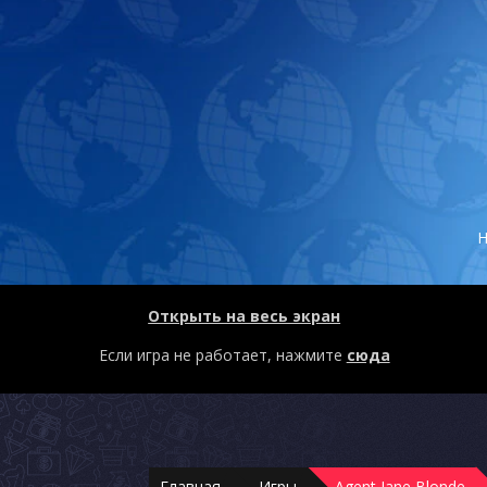
Н
Открыть на весь экран
Если игра не работает, нажмите
сюда
Главная
Игры
Agent Jane Blonde