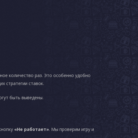
ное количество раз. Это особенно удобно
их стратегии ставок.
огут быть выведены.
кнопку
«Не работает»
. Мы проверим игру и