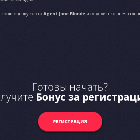
 свою оценку слота
Agent Jane Blonde
и поделиться впечатлен
Готовы начать?
лучите
Бонус за регистра
РЕГИСТРАЦИЯ