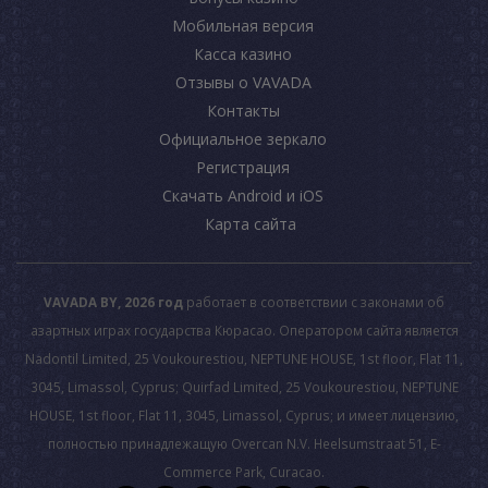
Мобильная версия
Касса казино
Отзывы о VAVADA
Контакты
Официальное зеркало
Регистрация
Скачать Android и iOS
Карта сайта
VAVADA BY, 2026 год
работает в соответствии с законами об
азартных играх государства Кюрасао. Оператором сайта является
Nadontil Limited, 25 Voukourestiou, NEPTUNE HOUSE, 1st floor, Flat 11,
3045, Limassol, Cyprus; Quirfad Limited, 25 Voukourestiou, NEPTUNE
HOUSE, 1st floor, Flat 11, 3045, Limassol, Cyprus; и имеет лицензию,
полностью принадлежащую Overcan N.V. Heelsumstraat 51, E-
Commerce Park, Curacao.