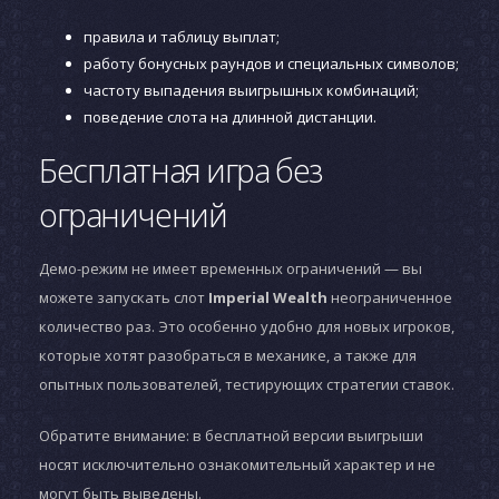
правила и таблицу выплат;
работу бонусных раундов и специальных символов;
частоту выпадения выигрышных комбинаций;
поведение слота на длинной дистанции.
Бесплатная игра без
ограничений
Демо-режим не имеет временных ограничений — вы
можете запускать слот
Imperial Wealth
неограниченное
количество раз. Это особенно удобно для новых игроков,
которые хотят разобраться в механике, а также для
опытных пользователей, тестирующих стратегии ставок.
Обратите внимание: в бесплатной версии выигрыши
носят исключительно ознакомительный характер и не
могут быть выведены.