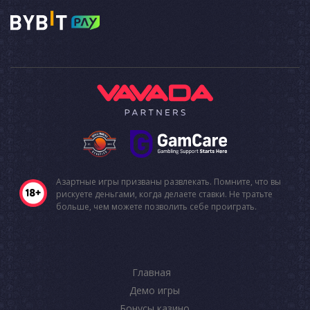
Азартные игры призваны развлекать. Помните, что вы
рискуете деньгами, когда делаете ставки. Не тратьте
больше, чем можете позволить себе проиграть.
Главная
Демо игры
Бонусы казино