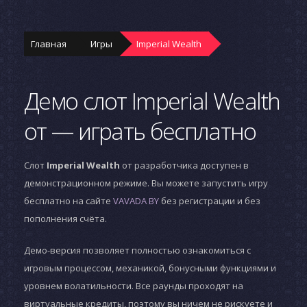
Главная
Игры
Imperial Wealth
Демо слот Imperial Wealth
от — играть бесплатно
Слот
Imperial Wealth
от разработчика
доступен в
демонстрационном режиме. Вы можете запустить игру
бесплатно на сайте
VAVADA BY
без регистрации и без
пополнения счёта.
Демо-версия позволяет полностью ознакомиться с
игровым процессом, механикой, бонусными функциями и
уровнем волатильности. Все раунды проходят на
виртуальные кредиты, поэтому вы ничем не рискуете и