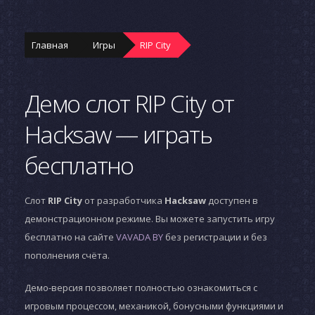
Главная
Игры
RIP City
Демо слот RIP City от
Hacksaw — играть
бесплатно
Слот
RIP City
от разработчика
Hacksaw
доступен в
демонстрационном режиме. Вы можете запустить игру
бесплатно на сайте
VAVADA BY
без регистрации и без
пополнения счёта.
Демо-версия позволяет полностью ознакомиться с
игровым процессом, механикой, бонусными функциями и