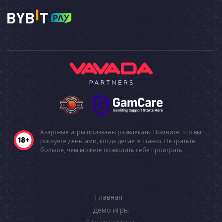
Азартные игры призваны развлекать. Помните, что вы
рискуете деньгами, когда делаете ставки. Не тратьте
больше, чем можете позволить себе проиграть.
Главная
Демо игры