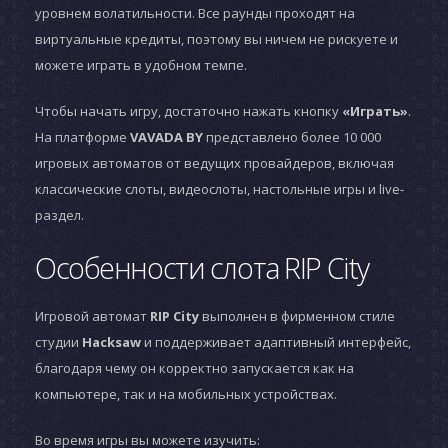
уровнем волатильности. Все раунды проходят на
виртуальные кредиты, поэтому вы ничем не рискуете и
можете играть в удобном темпе.
Чтобы начать игру, достаточно нажать кнопку
«Играть»
.
На платформе
VAVADA BY
представлено более 10 000
игровых автоматов от ведущих провайдеров, включая
классические слоты, видеослоты, настольные игры и live-
раздел.
Особенности слота RIP City
Игровой автомат
RIP City
выполнен в фирменном стиле
студии
Hacksaw
и поддерживает адаптивный интерфейс,
благодаря чему он корректно запускается как на
компьютере, так и на мобильных устройствах.
Во время игры вы можете изучить: