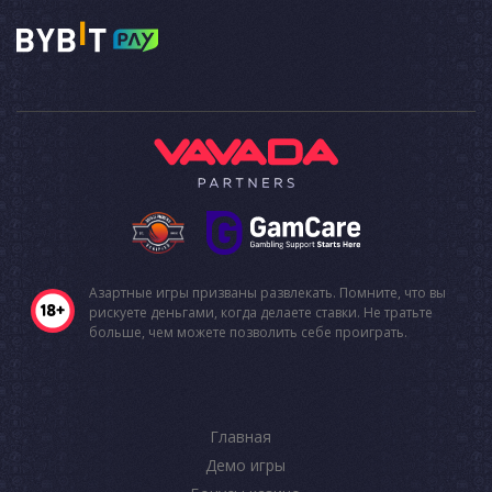
Азартные игры призваны развлекать. Помните, что вы
рискуете деньгами, когда делаете ставки. Не тратьте
больше, чем можете позволить себе проиграть.
Главная
Демо игры