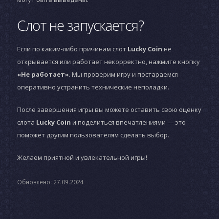
Слот не запускается?
Если по каким-либо причинам слот
Lucky Coin
не
открывается или работает некорректно, нажмите кнопку
«Не работает»
. Мы проверим игру и постараемся
оперативно устранить технические неполадки.
После завершения игры вы можете оставить свою оценку
слота
Lucky Coin
и поделиться впечатлениями — это
поможет другим пользователям сделать выбор.
Желаем приятной и увлекательной игры!
Обновлено:
27.09.2024