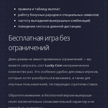
правила и таблицу выплат;
работу бонусных раундов и специальных символов;
частоту выпадения выигрышных комбинаций;
поведение слота на длинной дистанции.
Бесплатная игра без
ограничений
Демо-режим не имеет временных ограничений — вы
можете запускать слот
Lucky Coin
неограниченное
количество раз. Это особенно удобно для новых игроков,
которые хотят разобраться в механике, а также для
опытных пользователей, тестирующих стратегии ставок.
Обратите внимание: в бесплатной версии выигрыши
носят исключительно ознакомительный характер и не
могут быть выведены.