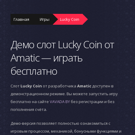
Главная
Игры
Lucky Coin
Демо слот Lucky Coin от
Amatic — играть
бесплатно
Слот
Lucky Coin
от разработчика
Amatic
доступен в
демонстрационном режиме. Вы можете запустить игру
бесплатно на сайте
VAVADA BY
без регистрации и без
пополнения счёта.
Демо-версия позволяет полностью ознакомиться с
игровым процессом, механикой, бонусными функциями и