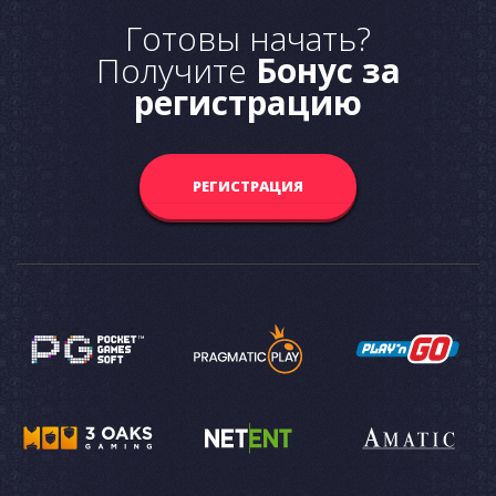
Готовы начать?
Получите
Бонус за
регистрацию
РЕГИСТРАЦИЯ