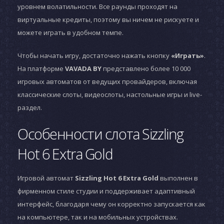
уровнем волатильности. Все раунды проходят на
виртуальные кредиты, поэтому вы ничем не рискуете и
можете играть в удобном темпе.
Чтобы начать игру, достаточно нажать кнопку
«Играть»
.
На платформе
VAVADA BY
представлено более 10 000
игровых автоматов от ведущих провайдеров, включая
классические слоты, видеослоты, настольные игры и live-
раздел.
Особенности слота Sizzling
Hot 6 Extra Gold
Игровой автомат
Sizzling Hot 6 Extra Gold
выполнен в
фирменном стиле студии
и поддерживает адаптивный
интерфейс, благодаря чему он корректно запускается как
на компьютере, так и на мобильных устройствах.