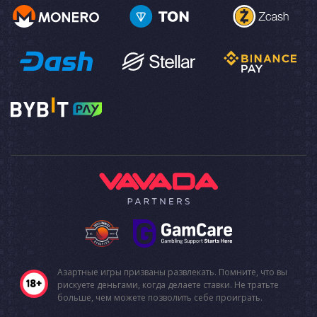
Азартные игры призваны развлекать. Помните, что вы
рискуете деньгами, когда делаете ставки. Не тратьте
больше, чем можете позволить себе проиграть.