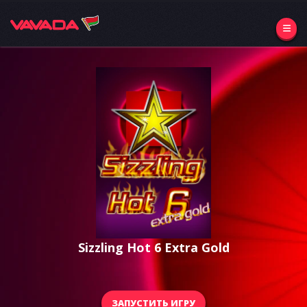
Sizzling Hot 6 Extra Gold
ЗАПУСТИТЬ ИГРУ