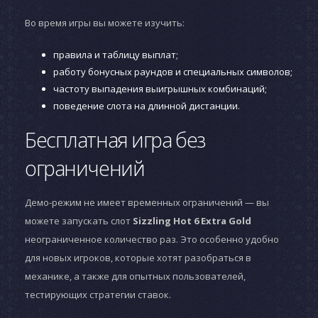
Во время игры вы можете изучить:
правила и таблицу выплат;
работу бонусных раундов и специальных символов;
частоту выпадения выигрышных комбинаций;
поведение слота на длинной дистанции.
Бесплатная игра без
ограничений
Демо-режим не имеет временных ограничений — вы
можете запускать слот
Sizzling Hot 6 Extra Gold
неограниченное количество раз. Это особенно удобно
для новых игроков, которые хотят разобраться в
механике, а также для опытных пользователей,
тестирующих стратегии ставок.