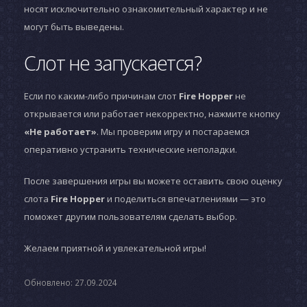
носят исключительно ознакомительный характер и не
могут быть выведены.
Слот не запускается?
Если по каким-либо причинам слот
Fire Hopper
не
открывается или работает некорректно, нажмите кнопку
«Не работает»
. Мы проверим игру и постараемся
оперативно устранить технические неполадки.
После завершения игры вы можете оставить свою оценку
слота
Fire Hopper
и поделиться впечатлениями — это
поможет другим пользователям сделать выбор.
Желаем приятной и увлекательной игры!
Обновлено:
27.09.2024