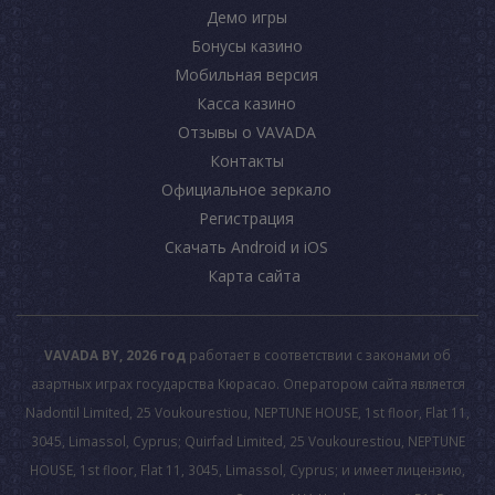
Демо игры
Бонусы казино
Мобильная версия
Касса казино
Отзывы о VAVADA
Контакты
Официальное зеркало
Регистрация
Скачать Android и iOS
Карта сайта
VAVADA BY, 2026 год
работает в соответствии с законами об
азартных играх государства Кюрасао. Оператором сайта является
Nadontil Limited, 25 Voukourestiou, NEPTUNE HOUSE, 1st floor, Flat 11,
3045, Limassol, Cyprus; Quirfad Limited, 25 Voukourestiou, NEPTUNE
HOUSE, 1st floor, Flat 11, 3045, Limassol, Cyprus; и имеет лицензию,