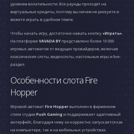
уровнем волатильности. Все раунды проходят на
виртуальные кредиты, поэтому вы ничем не рискуете и
можете играть в удобном темпе.
Чтобы начать игру, достаточно нажать кнопку
«Играть»
.
На платформе
VAVADA BY
представлено более 10 000
игровых автоматов от ведущих провайдеров, включая
классические слоты, видеослоты, настольные игры и live-
раздел.
Особенности слота Fire
Hopper
Игровой автомат
Fire Hopper
выполнен в фирменном
стиле студии
Push Gaming
и поддерживает адаптивный
интерфейс, благодаря чему он корректно запускается как
на компьютере, так и на мобильных устройствах.