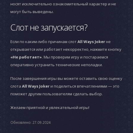
носят исключительно ознакомительный характер и не
могут быть выведены.
Слот не запускается?
Если по каким-либо причинам слот
All Ways Joker
не
открывается или работает некорректно, нажмите кнопку
«Не работает»
. Мы проверим игру и постараемся
оперативно устранить технические неполадки.
После завершения игры вы можете оставить свою оценку
слота
All Ways Joker
и поделиться впечатлениями — это
поможет другим пользователям сделать выбор.
Желаем приятной и увлекательной игры!
Обновлено:
27.09.2024