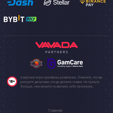
Азартные игры призваны развлекать. Помните, что вы
рискуете деньгами, когда делаете ставки. Не тратьте
больше, чем можете позволить себе проиграть.
Главная