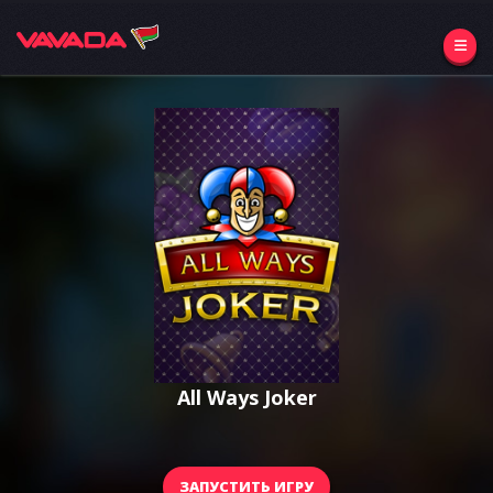
All Ways Joker
ЗАПУСТИТЬ ИГРУ