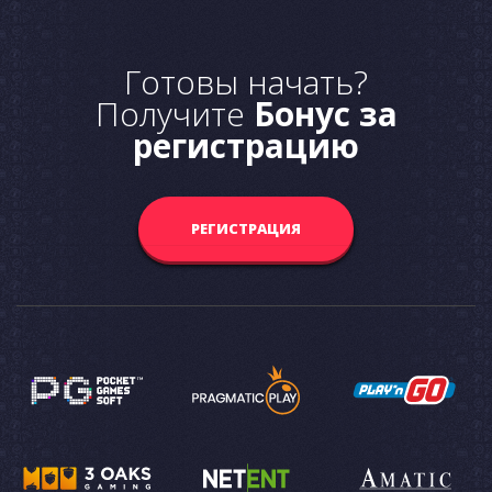
Готовы начать?
Получите
Бонус за
регистрацию
РЕГИСТРАЦИЯ