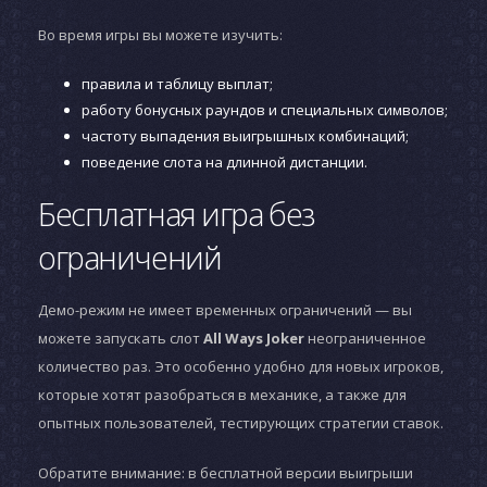
Во время игры вы можете изучить:
правила и таблицу выплат;
работу бонусных раундов и специальных символов;
частоту выпадения выигрышных комбинаций;
поведение слота на длинной дистанции.
Бесплатная игра без
ограничений
Демо-режим не имеет временных ограничений — вы
можете запускать слот
All Ways Joker
неограниченное
количество раз. Это особенно удобно для новых игроков,
которые хотят разобраться в механике, а также для
опытных пользователей, тестирующих стратегии ставок.
Обратите внимание: в бесплатной версии выигрыши