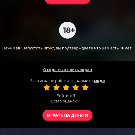
Нажимая "Запустить игру", вы подтверждаете что Вам есть 18 лет.
Открыть на весь экран
Если игра не работает, нажмите
сюда
Рейтинг
5
Всего оценок:
1
ИГРАТЬ НА ДЕНЬГИ