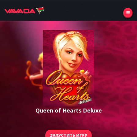
Queen of Hearts Deluxe
ЗАПУСТИТЬ ИГРУ