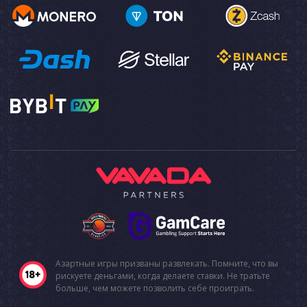
Азартные игры призваны развлекать. Помните, что вы
рискуете деньгами, когда делаете ставки. Не тратьте
больше, чем можете позволить себе проиграть.