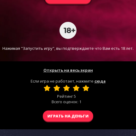
Нажимая "Запустить игру", вы подтверждаете что Вам есть 18 лет.
Открыть на весь экран
Если игра не работает, нажмите
сюда
Рейтинг
5
Всего оценок:
1
ИГРАТЬ НА ДЕНЬГИ