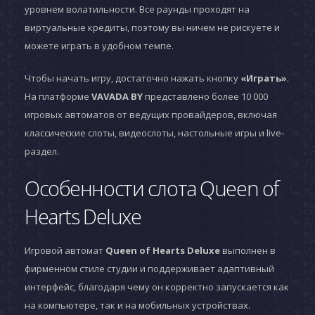
уровнем волатильности. Все раунды проходят на
виртуальные кредиты, поэтому вы ничем не рискуете и
можете играть в удобном темпе.
Чтобы начать игру, достаточно нажать кнопку
«Играть»
.
На платформе
VAVADA BY
представлено более 10 000
игровых автоматов от ведущих провайдеров, включая
классические слоты, видеослоты, настольные игры и live-
раздел.
Особенности слота Queen of
Hearts Deluxe
Игровой автомат
Queen of Hearts Deluxe
выполнен в
фирменном стиле студии
и поддерживает адаптивный
интерфейс, благодаря чему он корректно запускается как
на компьютере, так и на мобильных устройствах.