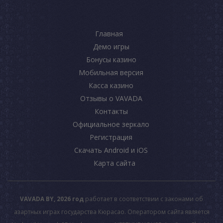
Главная
Демо игры
Бонусы казино
Мобильная версия
Касса казино
Отзывы о VAVADA
Контакты
Официальное зеркало
Регистрация
Скачать Android и iOS
Карта сайта
VAVADA BY, 2026 год
работает в соответствии с законами об
азартных играх государства Кюрасао. Оператором сайта является