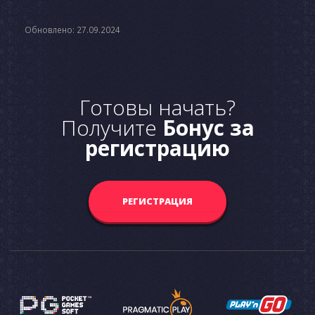
Обновлено:
27.09.2024
Готовы начать?
Получите
Бонус за
регистрацию
РЕГИСТРАЦИЯ