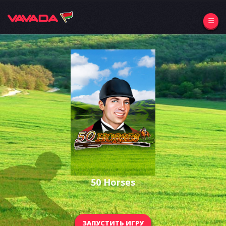
50 Horses
ЗАПУСТИТЬ ИГРУ