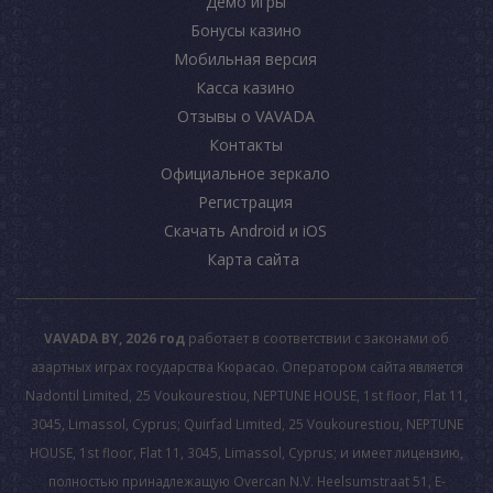
Демо игры
Бонусы казино
Мобильная версия
Касса казино
Отзывы о VAVADA
Контакты
Официальное зеркало
Регистрация
Скачать Android и iOS
Карта сайта
VAVADA BY, 2026 год
работает в соответствии с законами об
азартных играх государства Кюрасао. Оператором сайта является
Nadontil Limited, 25 Voukourestiou, NEPTUNE HOUSE, 1st floor, Flat 11,
3045, Limassol, Cyprus; Quirfad Limited, 25 Voukourestiou, NEPTUNE
HOUSE, 1st floor, Flat 11, 3045, Limassol, Cyprus; и имеет лицензию,
полностью принадлежащую Overcan N.V. Heelsumstraat 51, E-