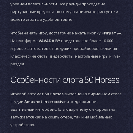
уровнем волатильности. Все раунды проходят на
виртуальные кредиты, поэтому вы ничем не рискуете и
можете играть в удобном темпе.
Чтобы начать игру, достаточно нажать кнопку
«Играть»
.
На платформе
VAVADA BY
представлено более 10 000
игровых автоматов от ведущих провайдеров, включая
классические слоты, видеослоты, настольные игры и live-
раздел.
Особенности слота 50 Horses
Игровой автомат
50 Horses
выполнен в фирменном стиле
студии
Amusnet Interactive
и поддерживает
адаптивный интерфейс, благодаря чему он корректно
запускается как на компьютере, так и на мобильных
устройствах.