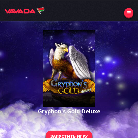
Gryphon's Gold Deluxe
ЗАПУСТИТЬ ИГРУ