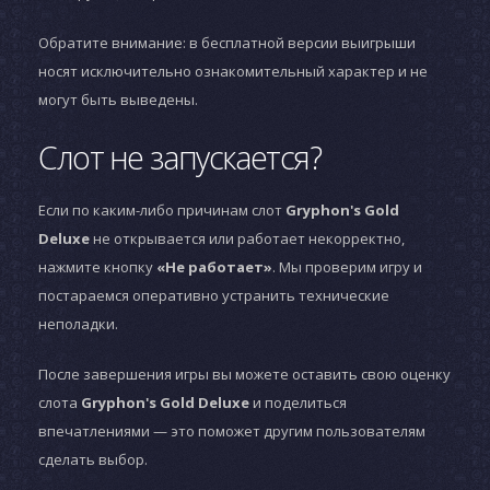
Обратите внимание: в бесплатной версии выигрыши
носят исключительно ознакомительный характер и не
могут быть выведены.
Слот не запускается?
Если по каким-либо причинам слот
Gryphon's Gold
Deluxe
не открывается или работает некорректно,
нажмите кнопку
«Не работает»
. Мы проверим игру и
постараемся оперативно устранить технические
неполадки.
После завершения игры вы можете оставить свою оценку
слота
Gryphon's Gold Deluxe
и поделиться
впечатлениями — это поможет другим пользователям
сделать выбор.