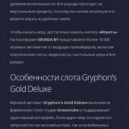
уровнем волатильности. Все раунды проходят на
виртуальные кредиты, поэтому вы ничем не рискуете и
можете играть в удобном темпе.
Чтобы начать игру, достаточно нажать кнопку
«Играть»
.
На платформе
VAVADA BY
представлено более 10 000
игровых автоматов от ведущих провайдеров, включая
классические слоты, видеослоты, настольные игры и live-
раздел.
Особенности слота Gryphon's
Gold Deluxe
Игровой автомат
Gryphon's Gold Deluxe
выполнен в
фирменном стиле студии
Greentube
и поддерживает
адаптивный интерфейс, благодаря чему он корректно
запускается как на компьютере, так и на мобильных