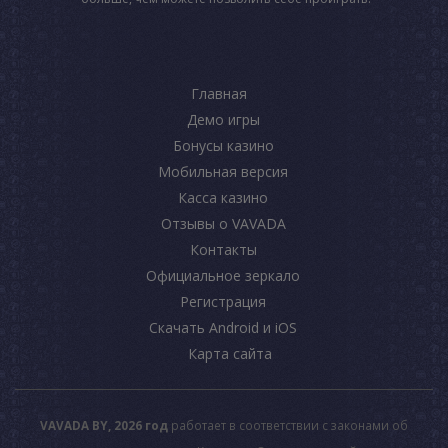
Главная
Демо игры
Бонусы казино
Мобильная версия
Касса казино
Отзывы о VAVADA
Контакты
Официальное зеркало
Регистрация
Скачать Android и iOS
Карта сайта
VAVADA BY, 2026 год
работает в соответствии с законами об