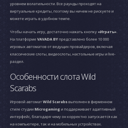
уровнем волатильности. Все раунды проходят на
виртуальные кредиты, поэтому вы ничем не рискуете и
можете играть в удобном темпе.
Чтобы начать игру, достаточно нажать кнопку
«Играть»
.
На платформе
VAVADA BY
представлено более 10 000
игровых автоматов от ведущих провайдеров, включая
классические слоты, видеослоты, настольные игры и live-
раздел.
Особенности слота Wild
Scarabs
Игровой автомат
Wild Scarabs
выполнен в фирменном
стиле студии
Microgaming
и поддерживает адаптивный
интерфейс, благодаря чему он корректно запускается как
на компьютере, так и на мобильных устройствах.