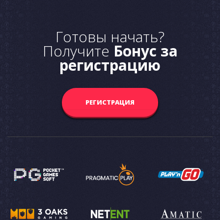
Готовы начать?
Получите
Бонус за
регистрацию
РЕГИСТРАЦИЯ