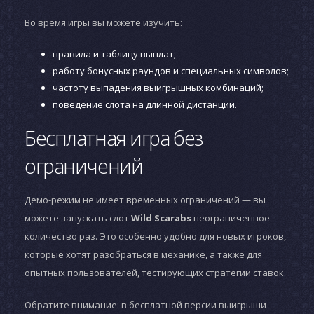
Во время игры вы можете изучить:
правила и таблицу выплат;
работу бонусных раундов и специальных символов;
частоту выпадения выигрышных комбинаций;
поведение слота на длинной дистанции.
Бесплатная игра без
ограничений
Демо-режим не имеет временных ограничений — вы
можете запускать слот
Wild Scarabs
неограниченное
количество раз. Это особенно удобно для новых игроков,
которые хотят разобраться в механике, а также для
опытных пользователей, тестирующих стратегии ставок.
Обратите внимание: в бесплатной версии выигрыши