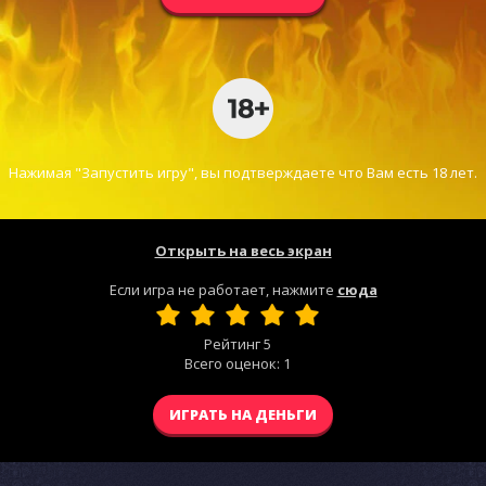
Нажимая "Запустить игру", вы подтверждаете что Вам есть 18 лет.
Открыть на весь экран
Если игра не работает, нажмите
сюда
Рейтинг
5
Всего оценок:
1
ИГРАТЬ НА ДЕНЬГИ