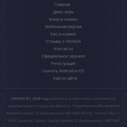
Главная
Демо игры
Бонусы казино
Мобильная версия
Касса казино
Отзывы о VAVADA
Контакты
Официальное зеркало
Регистрация
Скачать Android и iOS
Карта сайта
VAVADA BY, 2026 год
работает в соответствии с законами об
азартных играх государства Кюрасао. Оператором сайта является
Nadontil Limited, 25 Voukourestiou, NEPTUNE HOUSE, 1st floor, Flat 11,
3045, Limassol, Cyprus; Quirfad Limited, 25 Voukourestiou, NEPTUNE