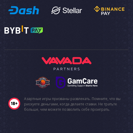
Азартные игры призваны развлекать. Помните, что вы
рискуете деньгами, когда делаете ставки. Не тратьте
больше, чем можете позволить себе проиграть.