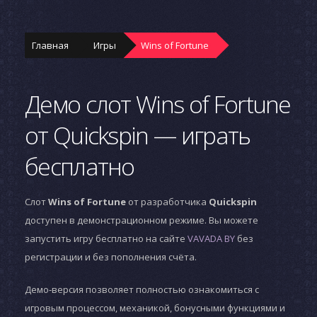
Главная
Игры
Wins of Fortune
Демо слот Wins of Fortune
от Quickspin — играть
бесплатно
Слот
Wins of Fortune
от разработчика
Quickspin
доступен в демонстрационном режиме. Вы можете
запустить игру бесплатно на сайте
VAVADA BY
без
регистрации и без пополнения счёта.
Демо-версия позволяет полностью ознакомиться с
игровым процессом, механикой, бонусными функциями и