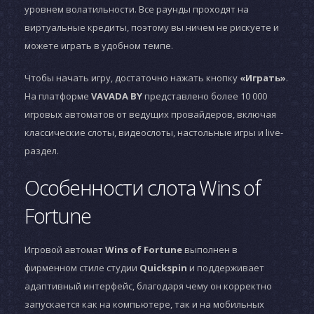
уровнем волатильности. Все раунды проходят на
виртуальные кредиты, поэтому вы ничем не рискуете и
можете играть в удобном темпе.
Чтобы начать игру, достаточно нажать кнопку
«Играть»
.
На платформе
VAVADA BY
представлено более 10 000
игровых автоматов от ведущих провайдеров, включая
классические слоты, видеослоты, настольные игры и live-
раздел.
Особенности слота Wins of
Fortune
Игровой автомат
Wins of Fortune
выполнен в
фирменном стиле студии
Quickspin
и поддерживает
адаптивный интерфейс, благодаря чему он корректно
запускается как на компьютере, так и на мобильных