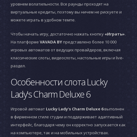
уровнем волатильности. Все раунды проходят на
виртуальные кредиты, поэтому вы ничем не рискуете и
можете играть в удобном темпе.
Чтобы начать игру, достаточно нажать кнопку
«Играть»
.
На платформе
VAVADA BY
представлено более 10 000
игровых автоматов от ведущих провайдеров, включая
классические слоты, видеослоты, настольные игры и live-
раздел.
Особенности слота Lucky
Lady's Charm Deluxe 6
Игровой автомат
Lucky Lady's Charm Deluxe 6
выполнен
в фирменном стиле студии
и поддерживает адаптивный
интерфейс, благодаря чему он корректно запускается как
на компьютере, так и на мобильных устройствах.