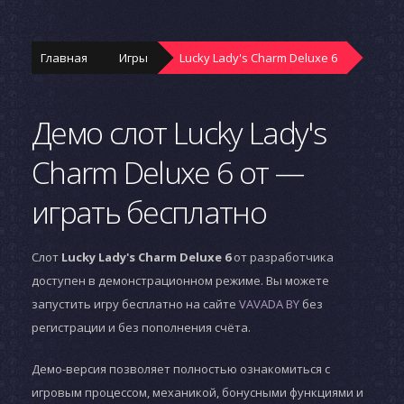
Главная
Игры
Lucky Lady's Charm Deluxe 6
Демо слот Lucky Lady's
Charm Deluxe 6 от —
играть бесплатно
Слот
Lucky Lady's Charm Deluxe 6
от разработчика
доступен в демонстрационном режиме. Вы можете
запустить игру бесплатно на сайте
VAVADA BY
без
регистрации и без пополнения счёта.
Демо-версия позволяет полностью ознакомиться с
игровым процессом, механикой, бонусными функциями и