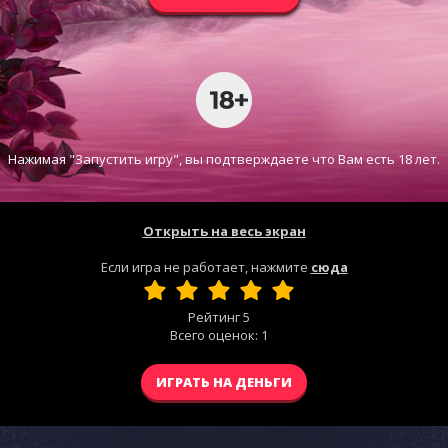
Нажимая "Запустить игру", вы подтверждаете что Вам есть 18 лет.
Открыть на весь экран
Если игра не работает, нажмите
сюда
Рейтинг
5
Всего оценок:
1
ИГРАТЬ НА ДЕНЬГИ