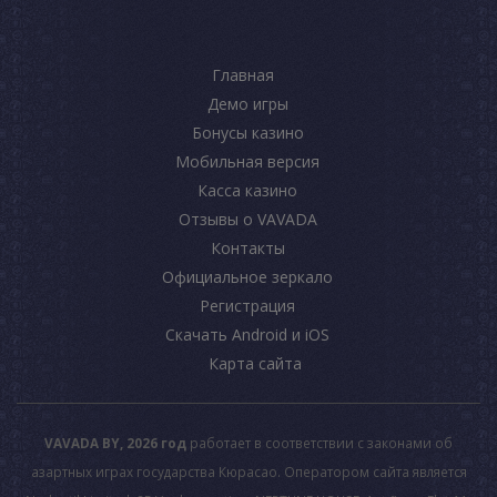
Главная
Демо игры
Бонусы казино
Мобильная версия
Касса казино
Отзывы о VAVADA
Контакты
Официальное зеркало
Регистрация
Скачать Android и iOS
Карта сайта
VAVADA BY, 2026 год
работает в соответствии с законами об
азартных играх государства Кюрасао. Оператором сайта является