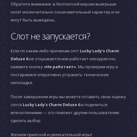
Обратите внимание: в бесплатной версии выигрыши
носят исключительно ознакомительный характер и не
могут быть выведены.
Слот не запускается?
Если по каким-либо причинам слот
Lucky Lady's Charm
Deluxe 6
не открывается или работает некорректно,
нажмите кнопку
«Не работает»
. Мы проверим игру и
постараемся оперативно устранить технические
неполадки.
После завершения игры вы можете оставить свою оценку
слота
Lucky Lady's Charm Deluxe 6
и поделиться
впечатлениями — это поможет другим пользователям
сделать выбор.
Желаем приятной и увлекательной игры!