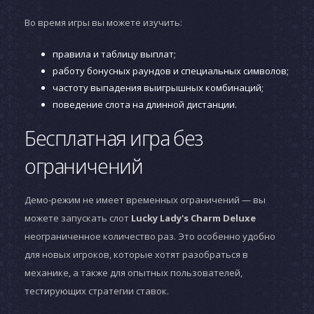
Во время игры вы можете изучить:
правила и таблицу выплат;
работу бонусных раундов и специальных символов;
частоту выпадения выигрышных комбинаций;
поведение слота на длинной дистанции.
Бесплатная игра без
ограничений
Демо-режим не имеет временных ограничений — вы
можете запускать слот
Lucky Lady's Charm Deluxe
неограниченное количество раз. Это особенно удобно
для новых игроков, которые хотят разобраться в
механике, а также для опытных пользователей,
тестирующих стратегии ставок.