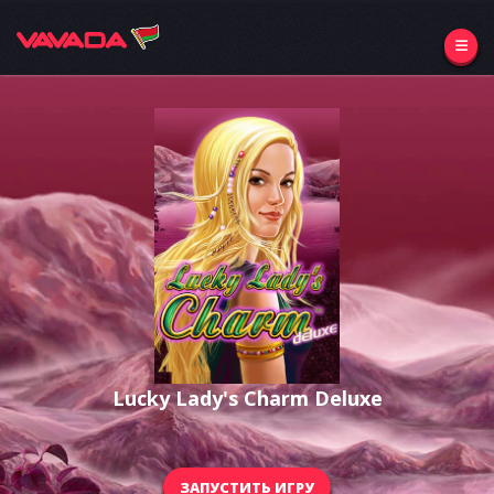
Lucky Lady's Charm Deluxe
ЗАПУСТИТЬ ИГРУ