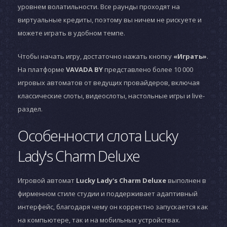
уровнем волатильности. Все раунды проходят на
виртуальные кредиты, поэтому вы ничем не рискуете и
можете играть в удобном темпе.
Чтобы начать игру, достаточно нажать кнопку
«Играть»
.
На платформе
VAVADA BY
представлено более 10 000
игровых автоматов от ведущих провайдеров, включая
классические слоты, видеослоты, настольные игры и live-
раздел.
Особенности слота Lucky
Lady's Charm Deluxe
Игровой автомат
Lucky Lady's Charm Deluxe
выполнен в
фирменном стиле студии
и поддерживает адаптивный
интерфейс, благодаря чему он корректно запускается как
на компьютере, так и на мобильных устройствах.