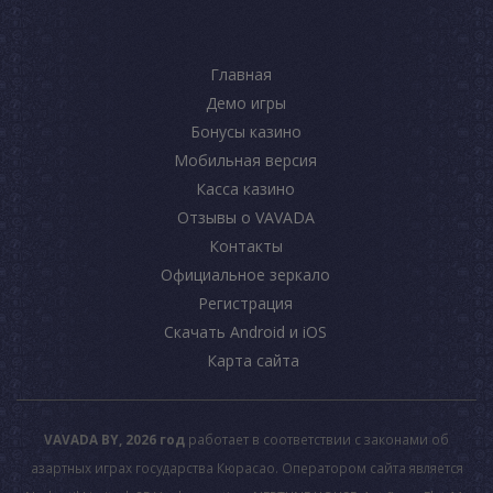
Главная
Демо игры
Бонусы казино
Мобильная версия
Касса казино
Отзывы о VAVADA
Контакты
Официальное зеркало
Регистрация
Скачать Android и iOS
Карта сайта
VAVADA BY, 2026 год
работает в соответствии с законами об
азартных играх государства Кюрасао. Оператором сайта является