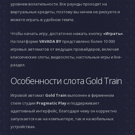
уровнем волатильности. Все раунды проходят на
виртуальные кредиты, поэтому вы ничем не рискуете и
можете играть в удобном темпе.
Чтобы начать игру, достаточно нажать кнопку
«Играть»
.
На платформе
VAVADA BY
представлено более 10 000
игровых автоматов от ведущих провайдеров, включая
классические слоты, видеослоты, настольные игры и live-
раздел.
Особенности слота Gold Train
Игровой автомат
Gold Train
выполнен в фирменном
стиле студии
Pragmatic Play
и поддерживает
адаптивный интерфейс, благодаря чему он корректно
запускается как на компьютере, так и на мобильных
устройствах.