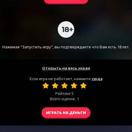
Нажимая "Запустить игру", вы подтверждаете что Вам есть 18 лет.
Открыть на весь экран
Если игра не работает, нажмите
сюда
Рейтинг
5
Всего оценок:
1
ИГРАТЬ НА ДЕНЬГИ