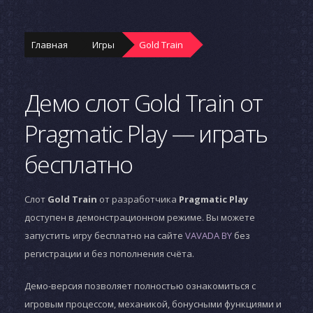
Главная
Игры
Gold Train
Демо слот Gold Train от
Pragmatic Play — играть
бесплатно
Слот
Gold Train
от разработчика
Pragmatic Play
доступен в демонстрационном режиме. Вы можете
запустить игру бесплатно на сайте
VAVADA BY
без
регистрации и без пополнения счёта.
Демо-версия позволяет полностью ознакомиться с
игровым процессом, механикой, бонусными функциями и