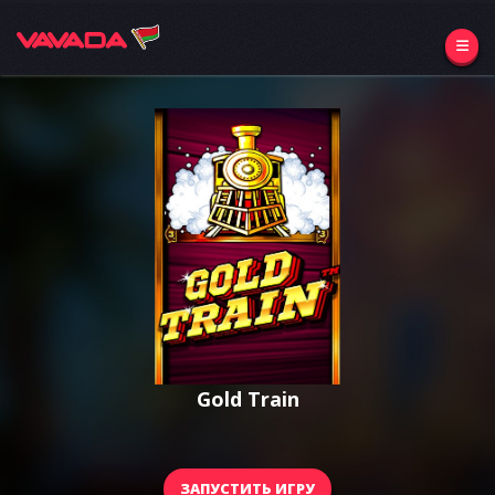
Gold Train
ЗАПУСТИТЬ ИГРУ