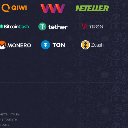
ите, что вы
Не тратьте
грать.