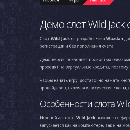
Демо слот Wild Jack
Слот
Wild Jack
от разработчика
Wazdan
дос
регистрации и без пополнения счёта.
Демо-версия позволяет полностью ознакоми
проходят на виртуальные кредиты, поэтому 
Чтобы начать игру, достаточно нажать кно
провайдеров, включая классические слоты, в
Особенности слота Wild
Игровой автомат
Wild Jack
выполнен в фир
запускается как на компьютере, так и на мо