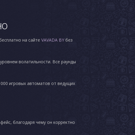
но
бесплатно на сайте
VAVADA BY
без
уровнем волатильности. Все раунды
 000 игровых автоматов от ведущих
фейс, благодаря чему он корректно