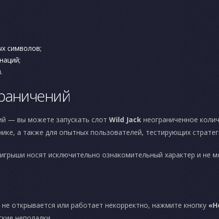
ых символов;
наций;
.
граничений
ий — вы можете запускать слот
Wild Jack
неограниченное колич
нике, а также для опытных пользователей, тестирующих стратег
ыигрыши носят исключительно ознакомительный характер и не м
не открывается или работает некорректно, нажмите кнопку
«Н
кие неполадки.