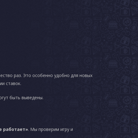
ество раз. Это особенно удобно для новых
ии ставок.
огут быть выведены.
е работает»
. Мы проверим игру и