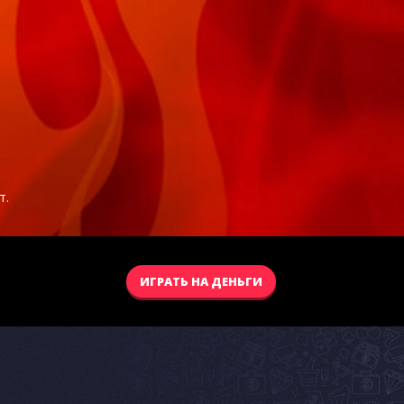
т.
ИГРАТЬ НА ДЕНЬГИ