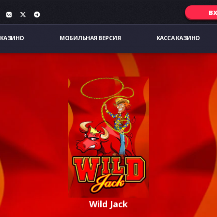
В
 КАЗИНО
МОБИЛЬНАЯ ВЕРСИЯ
КАССА КАЗИНО
Wild Jack