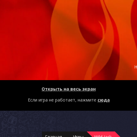
Н
Открыть на весь экран
Если игра не работает, нажмите
сюда
Главная
Игры
Wild Jack