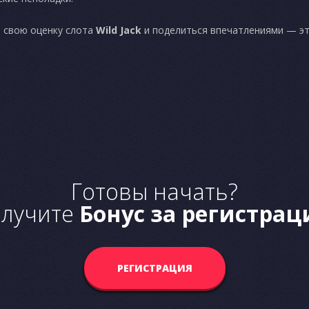
 свою оценку слота
Wild Jack
и поделиться впечатлениями — э
Готовы начать?
лучите
Бонус за регистра
РЕГИСТРАЦИЯ