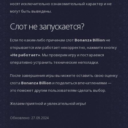
носят исключительно ознакомительный характер и не
могут быть выведены.
Слот не запускается?
Если по каким-либо причинам слот
Bonanza Billion
не
открывается или работает некорректно, нажмите кнопку
«Не работает»
. Мы проверим игру и постараемся
оперативно устранить технические неполадки.
После завершения игры вы можете оставить свою оценку
слота
Bonanza Billion
и поделиться впечатлениями —
это поможет другим пользователям сделать выбор.
Желаем приятной и увлекательной игры!
Обновлено:
27.09.2024