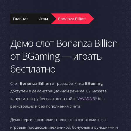
Главная
Игры
Bonanza Billion
Демо слот Bonanza Billion
от BGaming — играть
бесплатно
Слот
Bonanza Billion
от разработчика
BGaming
доступен в демонстрационном режиме. Вы можете
запустить игру бесплатно на сайте
VAVADA BY
без
регистрации и без пополнения счёта.
Демо-версия позволяет полностью ознакомиться с
игровым процессом, механикой, бонусными функциями и