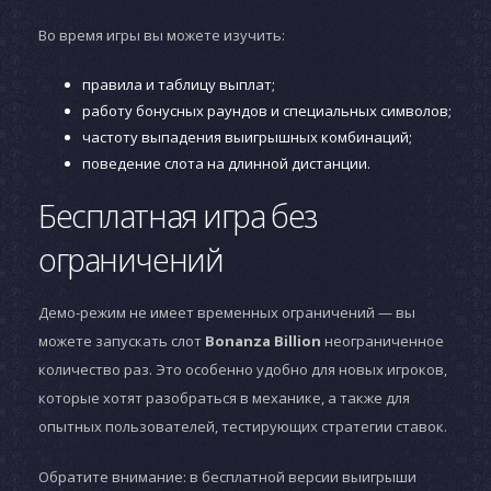
Во время игры вы можете изучить:
правила и таблицу выплат;
работу бонусных раундов и специальных символов;
частоту выпадения выигрышных комбинаций;
поведение слота на длинной дистанции.
Бесплатная игра без
ограничений
Демо-режим не имеет временных ограничений — вы
можете запускать слот
Bonanza Billion
неограниченное
количество раз. Это особенно удобно для новых игроков,
которые хотят разобраться в механике, а также для
опытных пользователей, тестирующих стратегии ставок.
Обратите внимание: в бесплатной версии выигрыши