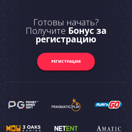
Готовы начать?
Получите
Бонус за
регистрацию
РЕГИСТРАЦИЯ