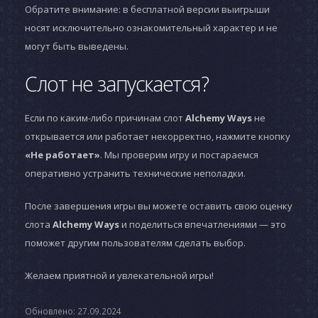
Обратите внимание: в бесплатной версии выигрыши
носят исключительно ознакомительный характер и не
могут быть выведены.
Слот не запускается?
Если по каким-либо причинам слот
Alchemy Ways
не
открывается или работает некорректно, нажмите кнопку
«Не работает»
. Мы проверим игру и постараемся
оперативно устранить технические неполадки.
После завершения игры вы можете оставить свою оценку
слота
Alchemy Ways
и поделиться впечатлениями — это
поможет другим пользователям сделать выбор.
Желаем приятной и увлекательной игры!
Обновлено:
27.09.2024