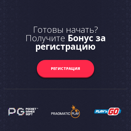
Готовы начать?
Получите
Бонус за
регистрацию
РЕГИСТРАЦИЯ