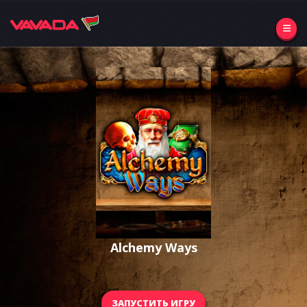
Alchemy Ways
ЗАПУСТИТЬ ИГРУ