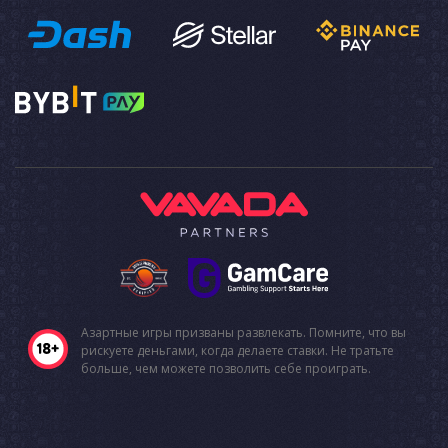
Азартные игры призваны развлекать. Помните, что вы
рискуете деньгами, когда делаете ставки. Не тратьте
больше, чем можете позволить себе проиграть.