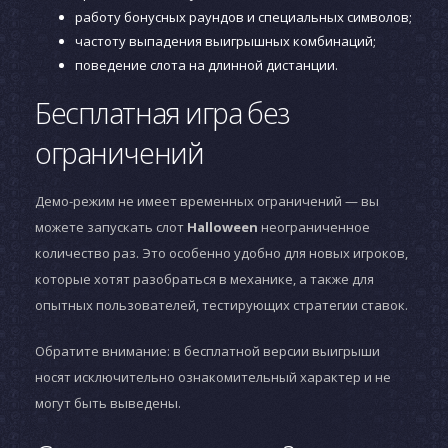
работу бонусных раундов и специальных символов;
частоту выпадения выигрышных комбинаций;
поведение слота на длинной дистанции.
Бесплатная игра без
ограничений
Демо-режим не имеет временных ограничений — вы
можете запускать слот
Halloween
неограниченное
количество раз. Это особенно удобно для новых игроков,
которые хотят разобраться в механике, а также для
опытных пользователей, тестирующих стратегии ставок.
Обратите внимание: в бесплатной версии выигрыши
носят исключительно ознакомительный характер и не
могут быть выведены.