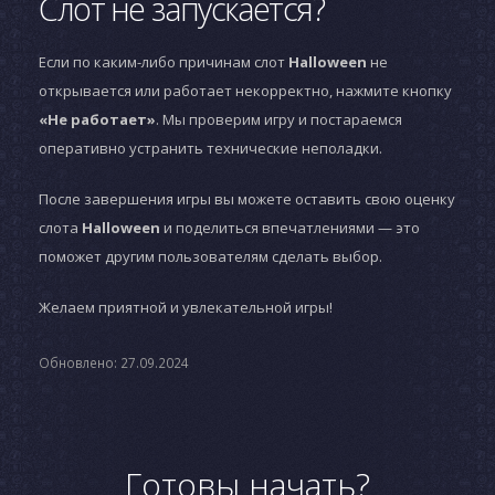
Слот не запускается?
Если по каким-либо причинам слот
Halloween
не
открывается или работает некорректно, нажмите кнопку
«Не работает»
. Мы проверим игру и постараемся
оперативно устранить технические неполадки.
После завершения игры вы можете оставить свою оценку
слота
Halloween
и поделиться впечатлениями — это
поможет другим пользователям сделать выбор.
Желаем приятной и увлекательной игры!
Обновлено:
27.09.2024
Готовы начать?