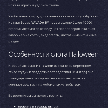
можете играть в удобном темпе.
Чтобы начать игру, достаточно нажать кнопку
«Играть»
.
На платформе
VAVADA BY
представлено более 10 000
игровых автоматов от ведущих провайдеров, включая
классические слоты, видеослоты, настольные игры и live-
раздел.
Особенности слота Halloween
Игровой автомат
Halloween
выполнен в фирменном
стиле студии
и поддерживает адаптивный интерфейс,
благодаря чему он корректно запускается как на
компьютере, так и на мобильных устройствах.
Во время игры вы можете изучить:
правила и таблицу выплат;