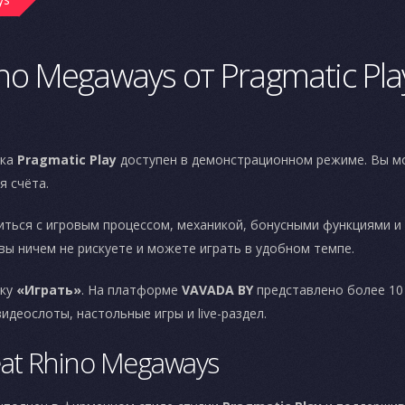
no Megaways от Pragmatic Pl
ика
Pragmatic Play
доступен в демонстрационном режиме. Вы мо
я счёта.
ться с игровым процессом, механикой, бонусными функциями и 
вы ничем не рискуете и можете играть в удобном темпе.
пку
«Играть»
. На платформе
VAVADA BY
представлено более 10
идеослоты, настольные игры и live-раздел.
at Rhino Megaways