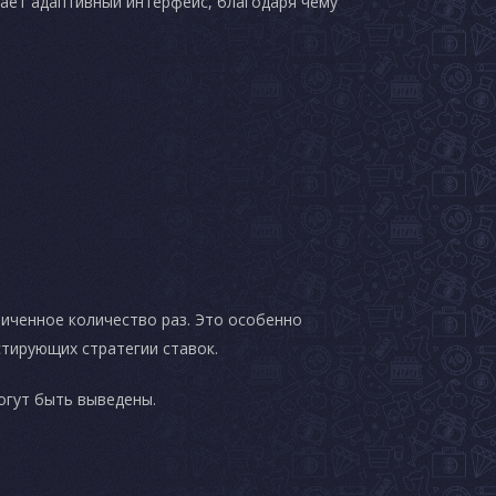
ает адаптивный интерфейс, благодаря чему
иченное количество раз. Это особенно
стирующих стратегии ставок.
огут быть выведены.