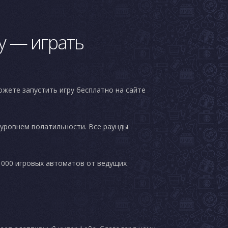
ay — играть
жете запустить игру бесплатно на сайте
уровнем волатильности. Все раунды
 000 игровых автоматов от ведущих