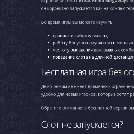
Игровой автомат
Great Rhino Megaways
вы
он корректно запускается как на компьютере
Во время игры вы можете изучить:
правила и таблицу выплат;
работу бонусных раундов и специальн
частоту выпадения выигрышных комби
поведение слота на длинной дистанции
Бесплатная игра без о
Демо-режим не имеет временных ограничен
удобно для новых игроков, которые хотят р
Обратите внимание: в бесплатной версии в
Слот не запускается?