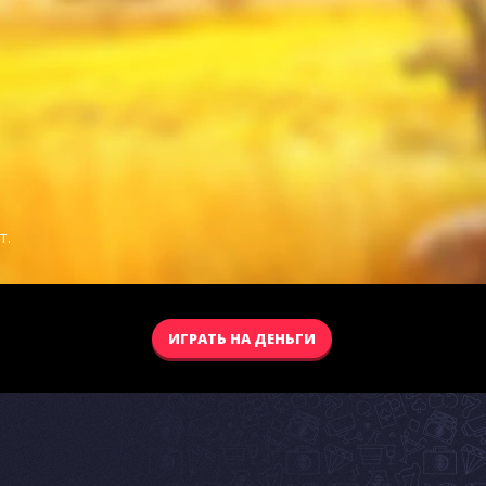
т.
ИГРАТЬ НА ДЕНЬГИ