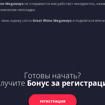
hino Megaways
не открывается или работает некорректно, наж
ехнические неполадки.
 свою оценку слота
Great Rhino Megaways
и поделиться впеч
Готовы начать?
лучите
Бонус за регистра
РЕГИСТРАЦИЯ