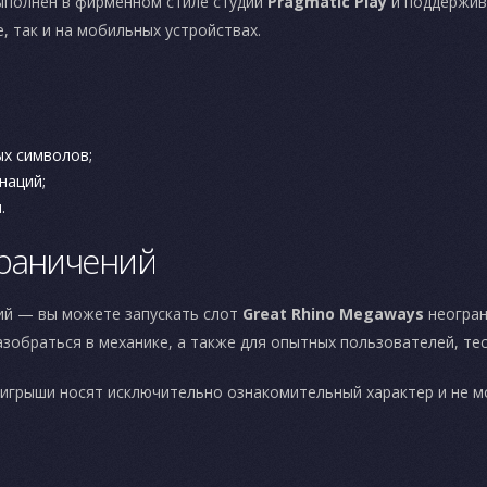
полнен в фирменном стиле студии
Pragmatic Play
и поддержив
, так и на мобильных устройствах.
ых символов;
наций;
.
граничений
ий — вы можете запускать слот
Great Rhino Megaways
неогран
азобраться в механике, а также для опытных пользователей, те
ыигрыши носят исключительно ознакомительный характер и не м