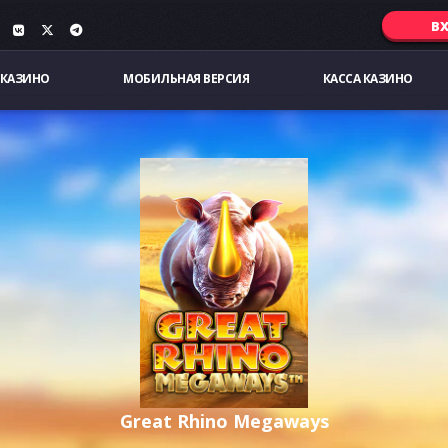
В
 КАЗИНО
МОБИЛЬНАЯ ВЕРСИЯ
КАССА КАЗИНО
Great Rhino Megaways