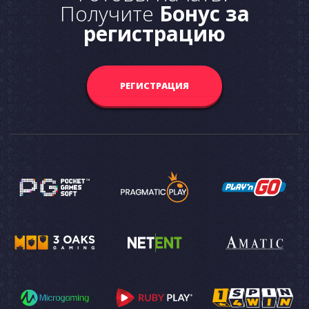
Получите
Бонус за
регистрацию
РЕГИСТРАЦИЯ