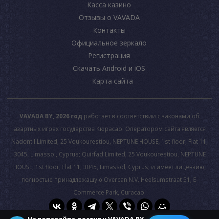
Касса казино
Отзывы о VAVADA
Контакты
Официальное зеркало
Регистрация
Скачать Android и iOS
Карта сайта
VAVADA BY, 2026 год
работает в соответствии с законами об
азартных играх государства Кюрасао. Оператором сайта является
Nadontil Limited, 25 Voukourestiou, NEPTUNE HOUSE, 1st floor, Flat 11,
3045, Limassol, Cyprus; Quirfad Limited, 25 Voukourestiou, NEPTUNE
HOUSE, 1st floor, Flat 11, 3045, Limassol, Cyprus; и имеет лицензию,
полностью принадлежащую Overcan N.V. Heelsumstraat 51, E-
Commerce Park, Curacao.