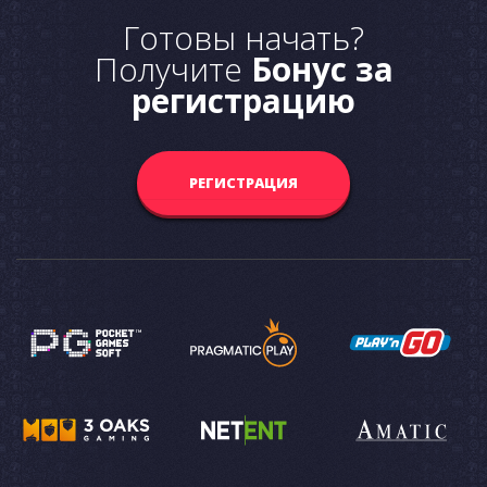
Готовы начать?
Получите
Бонус за
регистрацию
РЕГИСТРАЦИЯ