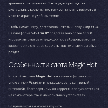
уровнем волатильности. Все раунды проходят на
виртуальные кредиты, поэтому вы ничем не рискуете и
можете играть в удобном темпе.
Чтобы начать игру, достаточно нажать кнопку
«Играть»
.
На платформе
VAVADA BY
представлено более 10 000
игровых автоматов от ведущих провайдеров, включая
классические слоты, видеослоты, настольные игры и live-
раздел.
Особенности слота Magic Hot
Игровой автомат
Magic Hot
выполнен в фирменном
стиле студии
Wazdan
и поддерживает адаптивный
интерфейс, благодаря чему он корректно запускается как
на компьютере, так и на мобильных устройствах.
Во время игры вы можете изучить: