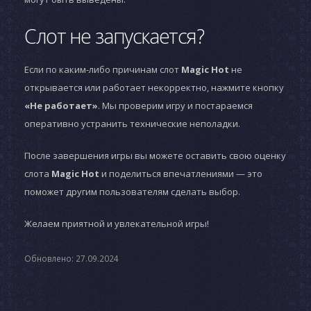
Слот не запускается?
Если по каким-либо причинам слот
Magic Hot
не
открывается или работает некорректно, нажмите кнопку
«Не работает»
. Мы проверим игру и постараемся
оперативно устранить технические неполадки.
После завершения игры вы можете оставить свою оценку
слота
Magic Hot
и поделиться впечатлениями — это
поможет другим пользователям сделать выбор.
Желаем приятной и увлекательной игры!
Обновлено:
27.09.2024