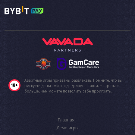
Азартные игры призваны развлекать. Помните, что вы
рискуете деньгами, когда делаете ставки. Не тратьте
больше, чем можете позволить себе проиграть.
Главная
Демо игры