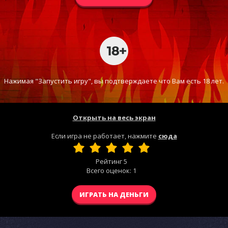
Нажимая "Запустить игру", вы подтверждаете что Вам есть 18 лет.
Открыть на весь экран
Если игра не работает, нажмите
сюда
Рейтинг
5
Всего оценок:
1
ИГРАТЬ НА ДЕНЬГИ