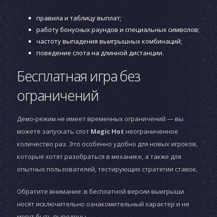
правила и таблицу выплат;
работу бонусных раундов и специальных символов;
частоту выпадения выигрышных комбинаций;
поведение слота на длинной дистанции.
Бесплатная игра без
ограничений
Демо-режим не имеет временных ограничений — вы
можете запускать слот
Magic Hot
неограниченное
количество раз. Это особенно удобно для новых игроков,
которые хотят разобраться в механике, а также для
опытных пользователей, тестирующих стратегии ставок.
Обратите внимание: в бесплатной версии выигрыши
носят исключительно ознакомительный характер и не
могут быть выведены.