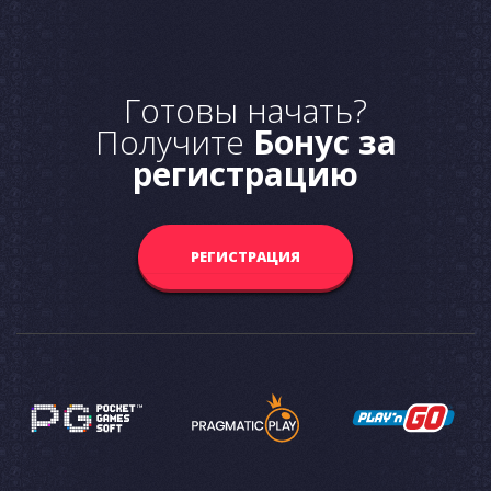
Готовы начать?
Получите
Бонус за
регистрацию
РЕГИСТРАЦИЯ