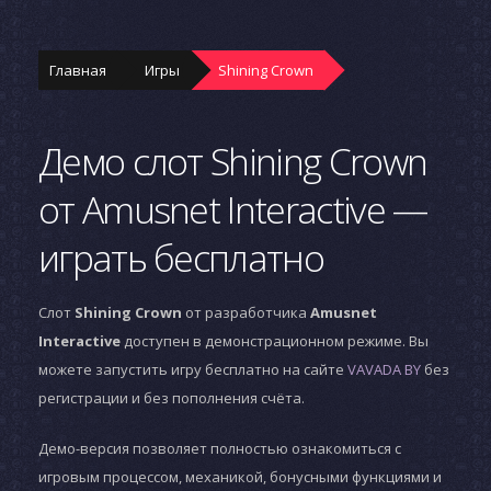
Главная
Игры
Shining Crown
Демо слот Shining Crown
от Amusnet Interactive —
играть бесплатно
Слот
Shining Crown
от разработчика
Amusnet
Interactive
доступен в демонстрационном режиме. Вы
можете запустить игру бесплатно на сайте
VAVADA BY
без
регистрации и без пополнения счёта.
Демо-версия позволяет полностью ознакомиться с
игровым процессом, механикой, бонусными функциями и