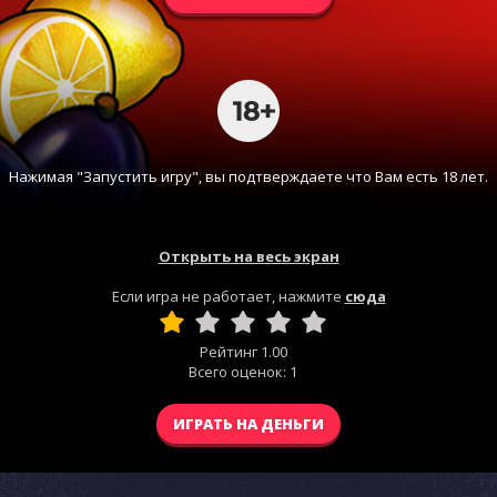
Нажимая "Запустить игру", вы подтверждаете что Вам есть 18 лет.
Открыть на весь экран
Если игра не работает, нажмите
сюда
Рейтинг
1.00
Всего оценок:
1
ИГРАТЬ НА ДЕНЬГИ