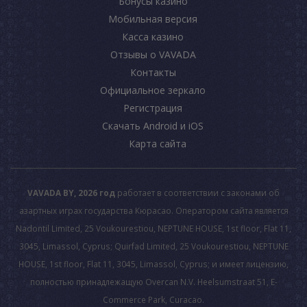
Бонусы казино
Мобильная версия
Касса казино
Отзывы о VAVADA
Контакты
Официальное зеркало
Регистрация
Скачать Android и iOS
Карта сайта
VAVADA BY, 2026 год
работает в соответствии с законами об
азартных играх государства Кюрасао. Оператором сайта является
Nadontil Limited, 25 Voukourestiou, NEPTUNE HOUSE, 1st floor, Flat 11,
3045, Limassol, Cyprus; Quirfad Limited, 25 Voukourestiou, NEPTUNE
HOUSE, 1st floor, Flat 11, 3045, Limassol, Cyprus; и имеет лицензию,
полностью принадлежащую Overcan N.V. Heelsumstraat 51, E-
Commerce Park, Curacao.