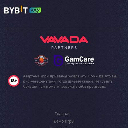
Азартные игры призваны развлекать. Помните, что вы
рискуете деньгами, когда делаете ставки. Не тратьте
больше, чем можете позволить себе проиграть.
Главная
Демо игры