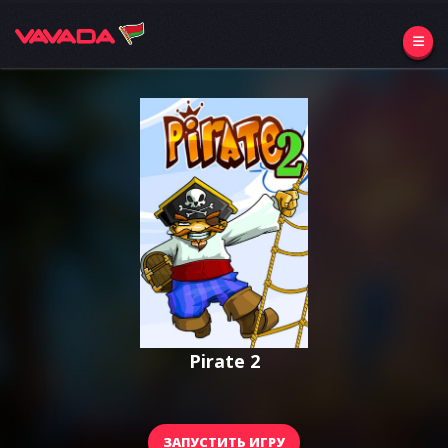
Pirate 2
ЗАПУСТИТЬ ИГРУ