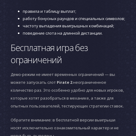
правила и таблицу выплат;
работу бонусных раундов и специальных символов;
частоту выпадения выигрышных комбинаций;
поведение слота на длинной дистанции.
Бесплатная игра без
ограничений
Демо-режим не имеет временных ограничений — вы
можете запускать слот
Pirate 2
неограниченное
количество раз. Это особенно удобно для новых игроков,
которые хотят разобраться в механике, а также для
опытных пользователей, тестирующих стратегии ставок.
Обратите внимание: в бесплатной версии выигрыши
носят исключительно ознакомительный характер и не
могут быть выведены.